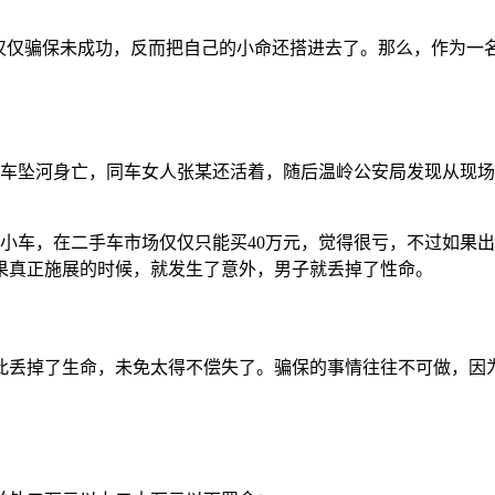
不仅仅骗保未成功，反而把自己的小命还搭进去了。那么，作为一
捷豹车坠河身亡，同车女人张某还活着，随后温岭公安局发现从现
的小车，在二手车市场仅仅只能买40万元，觉得很亏，不过如果
果真正施展的时候，就发生了意外，男子就丢掉了性命。
此丢掉了生命，未免太得不偿失了。骗保的事情往往不可做，因