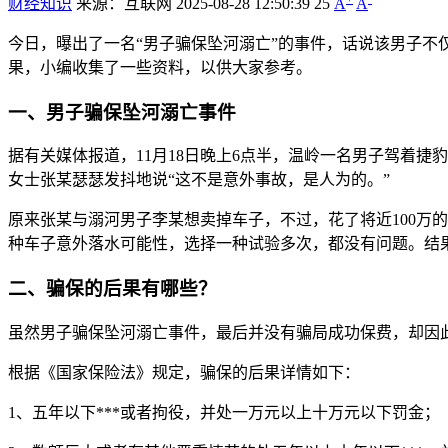
财经知识
来源：互联网
2025-08-28 12:50:39
25
A
A
今日，曝出了一名“男子骗保坠河溺亡”的事件，话说该男子
果，小编收集了一些资料，以供大家参考。
一、男子骗保坠河溺亡事件
据有关媒体报道，11月18日晚上6点半，温岭一名男子驾着
女士张某瑟瑟发抖地说“这不是意外事故，是人为的。”
原来张某与溺河男子李某想卖掉车子，不过，花了将近100万
种车子意外落水可能性，选择一种试验多次，都没有问题。结
二、骗保的后果有哪些？
虽然男子骗保坠河溺亡事件，最后并没有骗局成功保费，却因
根据《国家保险法》规定，骗保的后果详情如下：
1、五年以下***或者拘役，并处一万元以上十万元以下罚金；