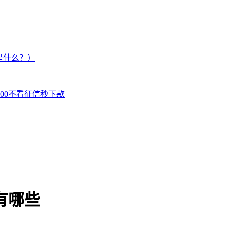
是什么？）
000不看征信秒下款
有哪些