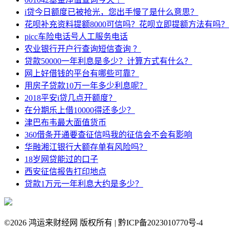
i贷今日额度已被抢光，您出手慢了是什么意思？
花呗补充资料提额8000可信吗？花呗立即提额方法有吗？
picc车险电话号人工服务电话
农业银行开户行查询短信查询 ？
贷款50000一年利息是多少？计算方式有什么？
网上好借钱的平台有哪些可靠？
用房子贷款10万一年多少利息呢？
2018平安i贷几点开额度？
在分期乐上借10000得还多少？
津巴布韦最大面值货币
360借条开通要查征信吗我的征信会不会有影响
华融湘江银行大额存单有风险吗？
18岁网贷能过的口子
西安征信报告打印地点
贷款1万元一年利息大约是多少？
©
2026 鸿运来财经网 版权所有 | 黔ICP备2023010770号-4