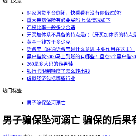
热门文章
64家网贷平台倒闭，快看看有没有你借过的？
重大疾病保险有必要买吗 具体情况如下
产权比率一般多少合适
牙买加体系不具备的特点是( )（牙买加体系的特点
黄金一钱等于多少克
话费宝（联通话费宝是什么意思 主要作用在这里）
黑户借款3000马上到账的有哪些？盘点5个黑户借3
260是多大码的鞋男鞋
银行卡限制额度了怎么转出钱
虚拟经济包括哪些行业
热门标签
男子骗保坠河溺亡
男子骗保坠河溺亡 骗保的后果
+
-