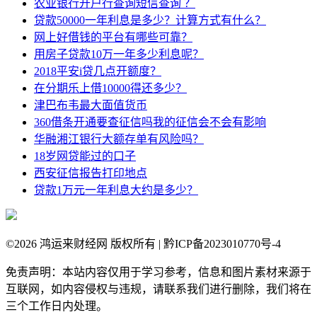
农业银行开户行查询短信查询 ？
贷款50000一年利息是多少？计算方式有什么？
网上好借钱的平台有哪些可靠？
用房子贷款10万一年多少利息呢？
2018平安i贷几点开额度？
在分期乐上借10000得还多少？
津巴布韦最大面值货币
360借条开通要查征信吗我的征信会不会有影响
华融湘江银行大额存单有风险吗？
18岁网贷能过的口子
西安征信报告打印地点
贷款1万元一年利息大约是多少？
©
2026 鸿运来财经网 版权所有 | 黔ICP备2023010770号-4
免责声明：本站内容仅用于学习参考，信息和图片素材来源于
互联网，如内容侵权与违规，请联系我们进行删除，我们将在
三个工作日内处理。