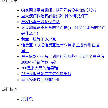
热门文章
64家网贷平台倒闭，快看看有没有你借过的？
重大疾病保险有必要买吗 具体情况如下
产权比率一般多少合适
牙买加体系不具备的特点是( )（牙买加体系的特点
是什么？）
黄金一钱等于多少克
话费宝（联通话费宝是什么意思 主要作用在这
里）
黑户借款3000马上到账的有哪些？盘点5个黑户借
3000不看征信秒下款
260是多大码的鞋男鞋
银行卡限制额度了怎么转出钱
虚拟经济包括哪些行业
热门标签
牙牙乐