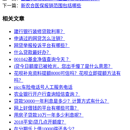
下一篇：
新农合医保报销范围包括哪些
相关文章
建行银行装修贷款利率？
申请过的网贷怎么注销？
网贷举报投诉平台有哪些？
什么贷款最好办？
001042基金净值查询今天 ？
i贷今日额度已被抢光，您出手慢了是什么意思？
花呗补充资料提额8000可信吗？花呗立即提额方法有
吗？
picc车险电话号人工服务电话
农业银行开户行查询短信查询 ？
贷款50000一年利息是多少？计算方式有什么？
网上好借钱的平台有哪些可靠？
用房子贷款10万一年多少利息呢？
2018平安i贷几点开额度？
在分期乐上借10000得还多少？