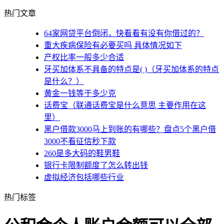
热门文章
64家网贷平台倒闭，快看看有没有你借过的？
重大疾病保险有必要买吗 具体情况如下
产权比率一般多少合适
牙买加体系不具备的特点是( )（牙买加体系的特点
是什么？）
黄金一钱等于多少克
话费宝（联通话费宝是什么意思 主要作用在这
里）
黑户借款3000马上到账的有哪些？盘点5个黑户借
3000不看征信秒下款
260是多大码的鞋男鞋
银行卡限制额度了怎么转出钱
虚拟经济包括哪些行业
热门标签