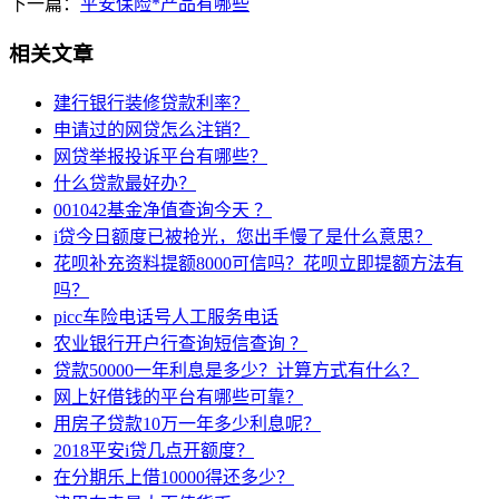
下一篇：
平安保险*产品有哪些
相关文章
建行银行装修贷款利率？
申请过的网贷怎么注销？
网贷举报投诉平台有哪些？
什么贷款最好办？
001042基金净值查询今天 ？
i贷今日额度已被抢光，您出手慢了是什么意思？
花呗补充资料提额8000可信吗？花呗立即提额方法有
吗？
picc车险电话号人工服务电话
农业银行开户行查询短信查询 ？
贷款50000一年利息是多少？计算方式有什么？
网上好借钱的平台有哪些可靠？
用房子贷款10万一年多少利息呢？
2018平安i贷几点开额度？
在分期乐上借10000得还多少？