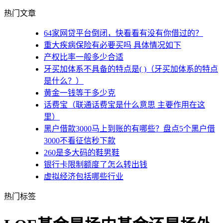
热门文章
64家网贷平台倒闭，快看看有没有你借过的？
重大疾病保险有必要买吗 具体情况如下
产权比率一般多少合适
牙买加体系不具备的特点是( )（牙买加体系的特点
是什么？）
黄金一钱等于多少克
话费宝（联通话费宝是什么意思 主要作用在这
里）
黑户借款3000马上到账的有哪些？盘点5个黑户借
3000不看征信秒下款
260是多大码的鞋男鞋
银行卡限制额度了怎么转出钱
虚拟经济包括哪些行业
热门标签