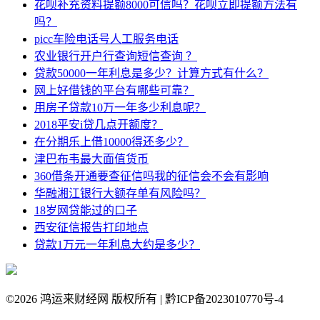
花呗补充资料提额8000可信吗？花呗立即提额方法有
吗？
picc车险电话号人工服务电话
农业银行开户行查询短信查询 ？
贷款50000一年利息是多少？计算方式有什么？
网上好借钱的平台有哪些可靠？
用房子贷款10万一年多少利息呢？
2018平安i贷几点开额度？
在分期乐上借10000得还多少？
津巴布韦最大面值货币
360借条开通要查征信吗我的征信会不会有影响
华融湘江银行大额存单有风险吗？
18岁网贷能过的口子
西安征信报告打印地点
贷款1万元一年利息大约是多少？
©
2026 鸿运来财经网 版权所有 | 黔ICP备2023010770号-4