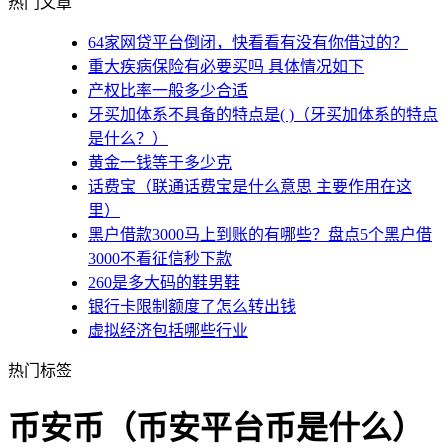
热门文章
64家网贷平台倒闭，快看看有没有你借过的？
重大疾病保险有必要买吗 具体情况如下
产权比率一般多少合适
牙买加体系不具备的特点是( )（牙买加体系的特点
是什么？）
黄金一钱等于多少克
话费宝（联通话费宝是什么意思 主要作用在这
里）
黑户借款3000马上到账的有哪些？盘点5个黑户借
3000不看征信秒下款
260是多大码的鞋男鞋
银行卡限制额度了怎么转出钱
虚拟经济包括哪些行业
热门标签
币安币（币安平台币是什么）