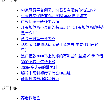
热门文章
64家网贷平台倒闭，快看看有没有你借过的？
重大疾病保险有必要买吗 具体情况如下
产权比率一般多少合适
牙买加体系不具备的特点是( )（牙买加体系的特点
是什么？）
黄金一钱等于多少克
话费宝（联通话费宝是什么意思 主要作用在这
里）
黑户借款3000马上到账的有哪些？盘点5个黑户借
3000不看征信秒下款
260是多大码的鞋男鞋
银行卡限制额度了怎么转出钱
虚拟经济包括哪些行业
热门标签
养老保险金