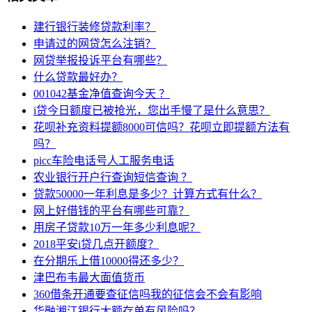
建行银行装修贷款利率？
申请过的网贷怎么注销？
网贷举报投诉平台有哪些？
什么贷款最好办？
001042基金净值查询今天 ？
i贷今日额度已被抢光，您出手慢了是什么意思？
花呗补充资料提额8000可信吗？花呗立即提额方法有
吗？
picc车险电话号人工服务电话
农业银行开户行查询短信查询 ？
贷款50000一年利息是多少？计算方式有什么？
网上好借钱的平台有哪些可靠？
用房子贷款10万一年多少利息呢？
2018平安i贷几点开额度？
在分期乐上借10000得还多少？
津巴布韦最大面值货币
360借条开通要查征信吗我的征信会不会有影响
华融湘江银行大额存单有风险吗？