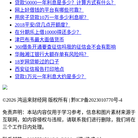
贷款50000一年利息是多少？计算方式有什么？
网上好借钱的平台有哪些可靠？
用房子贷款10万一年多少利息呢？
2018平安i贷几点开额度？
在分期乐上借10000得还多少？
津巴布韦最大面值货币
360借条开通要查征信吗我的征信会不会有影响
华融湘江银行大额存单有风险吗？
18岁网贷能过的口子
西安征信报告打印地点
贷款1万元一年利息大约是多少？
©
2026 鸿运来财经网 版权所有 | 黔ICP备2023010770号-4
免责声明：本站内容仅用于学习参考，信息和图片素材来源于
互联网，如内容侵权与违规，请联系我们进行删除，我们将在
三个工作日内处理。