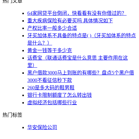
热门文章
64家网贷平台倒闭，快看看有没有你借过的？
重大疾病保险有必要买吗 具体情况如下
产权比率一般多少合适
牙买加体系不具备的特点是( )（牙买加体系的特点
是什么？）
黄金一钱等于多少克
话费宝（联通话费宝是什么意思 主要作用在这
里）
黑户借款3000马上到账的有哪些？盘点5个黑户借
3000不看征信秒下款
260是多大码的鞋男鞋
银行卡限制额度了怎么转出钱
虚拟经济包括哪些行业
热门标签
华安保险公司