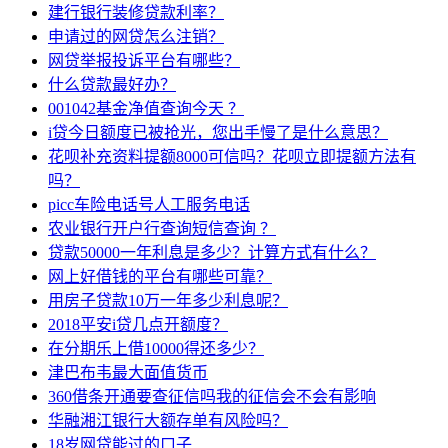
建行银行装修贷款利率？
申请过的网贷怎么注销？
网贷举报投诉平台有哪些？
什么贷款最好办？
001042基金净值查询今天 ？
i贷今日额度已被抢光，您出手慢了是什么意思？
花呗补充资料提额8000可信吗？花呗立即提额方法有
吗？
picc车险电话号人工服务电话
农业银行开户行查询短信查询 ？
贷款50000一年利息是多少？计算方式有什么？
网上好借钱的平台有哪些可靠？
用房子贷款10万一年多少利息呢？
2018平安i贷几点开额度？
在分期乐上借10000得还多少？
津巴布韦最大面值货币
360借条开通要查征信吗我的征信会不会有影响
华融湘江银行大额存单有风险吗？
18岁网贷能过的口子