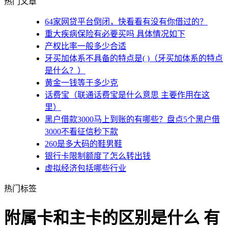
热门文章
64家网贷平台倒闭，快看看有没有你借过的？
重大疾病保险有必要买吗 具体情况如下
产权比率一般多少合适
牙买加体系不具备的特点是( )（牙买加体系的特点
是什么？）
黄金一钱等于多少克
话费宝（联通话费宝是什么意思 主要作用在这
里）
黑户借款3000马上到账的有哪些？盘点5个黑户借
3000不看征信秒下款
260是多大码的鞋男鞋
银行卡限制额度了怎么转出钱
虚拟经济包括哪些行业
热门标签
附属卡和主卡的区别是什么 有