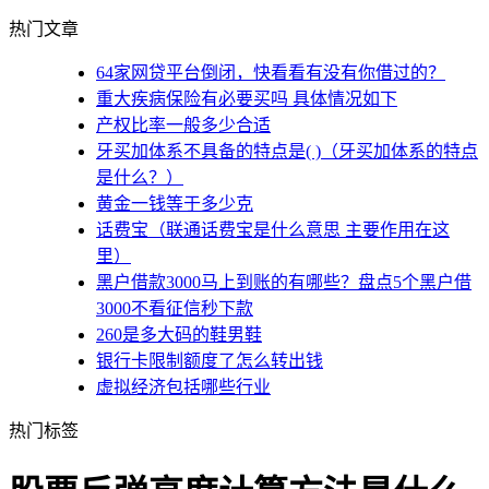
热门文章
64家网贷平台倒闭，快看看有没有你借过的？
重大疾病保险有必要买吗 具体情况如下
产权比率一般多少合适
牙买加体系不具备的特点是( )（牙买加体系的特点
是什么？）
黄金一钱等于多少克
话费宝（联通话费宝是什么意思 主要作用在这
里）
黑户借款3000马上到账的有哪些？盘点5个黑户借
3000不看征信秒下款
260是多大码的鞋男鞋
银行卡限制额度了怎么转出钱
虚拟经济包括哪些行业
热门标签