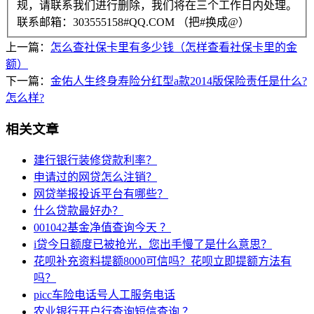
规，请联系我们进行删除，我们将在三个工作日内处理。
联系邮箱：303555158#QQ.COM （把#换成@）
上一篇：
怎么查社保卡里有多少钱（怎样查看社保卡里的金
额）
下一篇：
金佑人生终身寿险分红型a款2014版保险责任是什么?
怎么样?
相关文章
建行银行装修贷款利率？
申请过的网贷怎么注销？
网贷举报投诉平台有哪些？
什么贷款最好办？
001042基金净值查询今天 ？
i贷今日额度已被抢光，您出手慢了是什么意思？
花呗补充资料提额8000可信吗？花呗立即提额方法有
吗？
picc车险电话号人工服务电话
农业银行开户行查询短信查询 ？