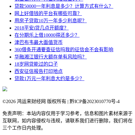
贷款50000一年利息是多少？计算方式有什么？
网上好借钱的平台有哪些可靠？
用房子贷款10万一年多少利息呢？
2018平安i贷几点开额度？
在分期乐上借10000得还多少？
津巴布韦最大面值货币
360借条开通要查征信吗我的征信会不会有影响
华融湘江银行大额存单有风险吗？
18岁网贷能过的口子
西安征信报告打印地点
贷款1万元一年利息大约是多少？
©
2026 鸿运来财经网 版权所有 | 黔ICP备2023010770号-4
免责声明：本站内容仅用于学习参考，信息和图片素材来源于
互联网，如内容侵权与违规，请联系我们进行删除，我们将在
三个工作日内处理。