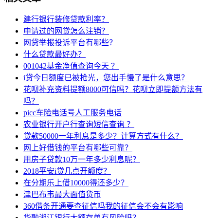
建行银行装修贷款利率？
申请过的网贷怎么注销？
网贷举报投诉平台有哪些？
什么贷款最好办？
001042基金净值查询今天 ？
i贷今日额度已被抢光，您出手慢了是什么意思？
花呗补充资料提额8000可信吗？花呗立即提额方法有
吗？
picc车险电话号人工服务电话
农业银行开户行查询短信查询 ？
贷款50000一年利息是多少？计算方式有什么？
网上好借钱的平台有哪些可靠？
用房子贷款10万一年多少利息呢？
2018平安i贷几点开额度？
在分期乐上借10000得还多少？
津巴布韦最大面值货币
360借条开通要查征信吗我的征信会不会有影响
华融湘江银行大额存单有风险吗？