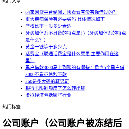
热门文章
64家网贷平台倒闭，快看看有没有你借过的？
重大疾病保险有必要买吗 具体情况如下
产权比率一般多少合适
牙买加体系不具备的特点是( )（牙买加体系的特点
是什么？）
黄金一钱等于多少克
话费宝（联通话费宝是什么意思 主要作用在这
里）
黑户借款3000马上到账的有哪些？盘点5个黑户借
3000不看征信秒下款
260是多大码的鞋男鞋
银行卡限制额度了怎么转出钱
虚拟经济包括哪些行业
热门标签
公司账户（公司账户被冻结后