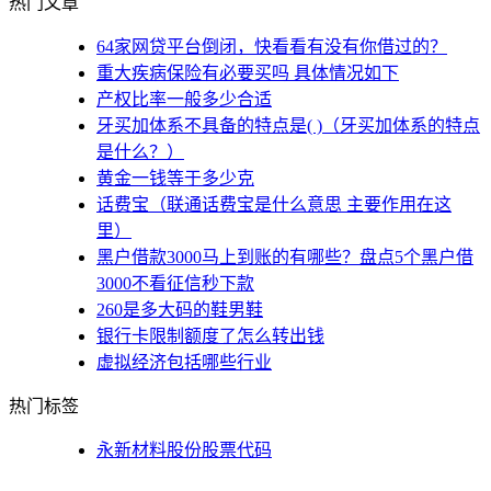
热门文章
64家网贷平台倒闭，快看看有没有你借过的？
重大疾病保险有必要买吗 具体情况如下
产权比率一般多少合适
牙买加体系不具备的特点是( )（牙买加体系的特点
是什么？）
黄金一钱等于多少克
话费宝（联通话费宝是什么意思 主要作用在这
里）
黑户借款3000马上到账的有哪些？盘点5个黑户借
3000不看征信秒下款
260是多大码的鞋男鞋
银行卡限制额度了怎么转出钱
虚拟经济包括哪些行业
热门标签
永新材料股份股票代码