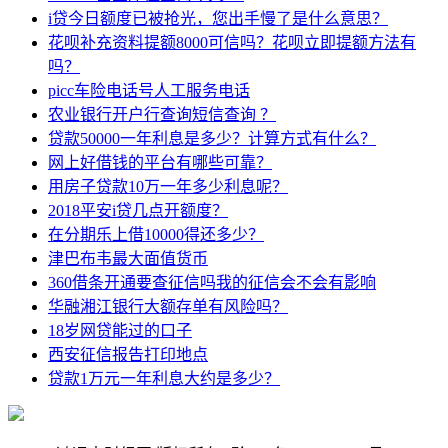
i贷今日额度已被抢光，您出手慢了是什么意思？
花呗补充资料提额8000可信吗？花呗立即提额方法有
吗？
picc车险电话号人工服务电话
农业银行开户行查询短信查询 ？
贷款50000一年利息是多少？计算方式有什么？
网上好借钱的平台有哪些可靠？
用房子贷款10万一年多少利息呢？
2018平安i贷几点开额度？
在分期乐上借10000得还多少？
津巴布韦最大面值货币
360借条开通要查征信吗我的征信会不会有影响
华融湘江银行大额存单有风险吗？
18岁网贷能过的口子
西安征信报告打印地点
贷款1万元一年利息大约是多少？