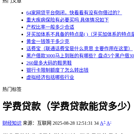
热门文章
64家网贷平台倒闭，快看看有没有你借过的？
重大疾病保险有必要买吗 具体情况如下
产权比率一般多少合适
牙买加体系不具备的特点是( )（牙买加体系的特点
黄金一钱等于多少克
话费宝（联通话费宝是什么意思 主要作用在这里）
黑户借款3000马上到账的有哪些？盘点5个黑户借3
260是多大码的鞋男鞋
银行卡限制额度了怎么转出钱
虚拟经济包括哪些行业
热门标签
学费贷款（学费贷款能贷多少
+
-
财经知识
来源：互联网
2025-08-28 12:51:31
34
A
A