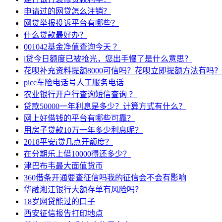
申请过的网贷怎么注销？
网贷举报投诉平台有哪些？
什么贷款最好办？
001042基金净值查询今天 ？
i贷今日额度已被抢光，您出手慢了是什么意思？
花呗补充资料提额8000可信吗？花呗立即提额方法有吗？
picc车险电话号人工服务电话
农业银行开户行查询短信查询 ？
贷款50000一年利息是多少？计算方式有什么？
网上好借钱的平台有哪些可靠？
用房子贷款10万一年多少利息呢？
2018平安i贷几点开额度？
在分期乐上借10000得还多少？
津巴布韦最大面值货币
360借条开通要查征信吗我的征信会不会有影响
华融湘江银行大额存单有风险吗？
18岁网贷能过的口子
西安征信报告打印地点