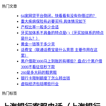
热门文章
64家网贷平台倒闭，快看看有没有你借过的？
重大疾病保险有必要买吗 具体情况如下
产权比率一般多少合适
牙买加体系不具备的特点是( )（牙买加体系的特点
是什么？）
黄金一钱等于多少克
话费宝（联通话费宝是什么意思 主要作用在这
里）
黑户借款3000马上到账的有哪些？盘点5个黑户借
3000不看征信秒下款
260是多大码的鞋男鞋
银行卡限制额度了怎么转出钱
虚拟经济包括哪些行业
热门标签