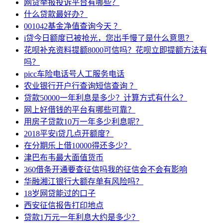
网贷举报投诉平台有哪些？
什么贷款最好办？
001042基金净值查询今天 ？
i贷今日额度已被抢光，您出手慢了是什么意思？
花呗补充资料提额8000可信吗？花呗立即提额方法有
吗？
picc车险电话号人工服务电话
农业银行开户行查询短信查询 ？
贷款50000一年利息是多少？计算方式有什么？
网上好借钱的平台有哪些可靠？
用房子贷款10万一年多少利息呢？
2018平安i贷几点开额度？
在分期乐上借10000得还多少？
津巴布韦最大面值货币
360借条开通要查征信吗我的征信会不会有影响
华融湘江银行大额存单有风险吗？
18岁网贷能过的口子
西安征信报告打印地点
贷款1万元一年利息大约是多少？