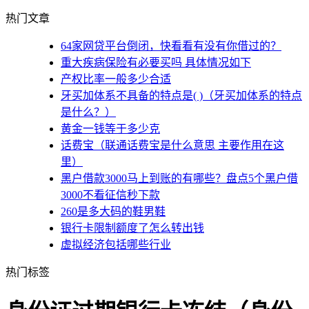
热门文章
64家网贷平台倒闭，快看看有没有你借过的？
重大疾病保险有必要买吗 具体情况如下
产权比率一般多少合适
牙买加体系不具备的特点是( )（牙买加体系的特点
是什么？）
黄金一钱等于多少克
话费宝（联通话费宝是什么意思 主要作用在这
里）
黑户借款3000马上到账的有哪些？盘点5个黑户借
3000不看征信秒下款
260是多大码的鞋男鞋
银行卡限制额度了怎么转出钱
虚拟经济包括哪些行业
热门标签