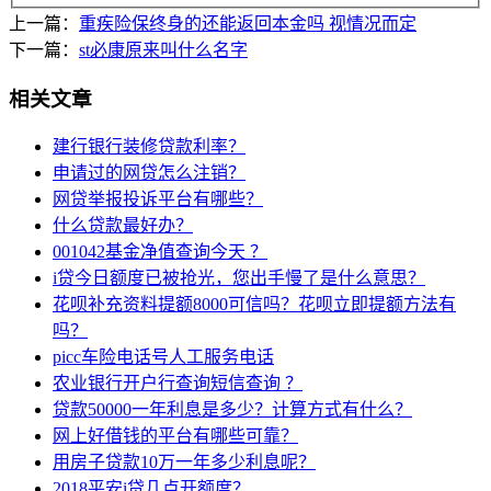
上一篇：
重疾险保终身的还能返回本金吗 视情况而定
下一篇：
st必康原来叫什么名字
相关文章
建行银行装修贷款利率？
申请过的网贷怎么注销？
网贷举报投诉平台有哪些？
什么贷款最好办？
001042基金净值查询今天 ？
i贷今日额度已被抢光，您出手慢了是什么意思？
花呗补充资料提额8000可信吗？花呗立即提额方法有
吗？
picc车险电话号人工服务电话
农业银行开户行查询短信查询 ？
贷款50000一年利息是多少？计算方式有什么？
网上好借钱的平台有哪些可靠？
用房子贷款10万一年多少利息呢？
2018平安i贷几点开额度？