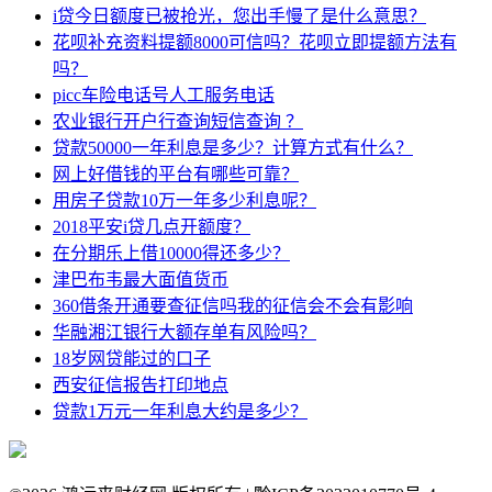
i贷今日额度已被抢光，您出手慢了是什么意思？
花呗补充资料提额8000可信吗？花呗立即提额方法有
吗？
picc车险电话号人工服务电话
农业银行开户行查询短信查询 ？
贷款50000一年利息是多少？计算方式有什么？
网上好借钱的平台有哪些可靠？
用房子贷款10万一年多少利息呢？
2018平安i贷几点开额度？
在分期乐上借10000得还多少？
津巴布韦最大面值货币
360借条开通要查征信吗我的征信会不会有影响
华融湘江银行大额存单有风险吗？
18岁网贷能过的口子
西安征信报告打印地点
贷款1万元一年利息大约是多少？