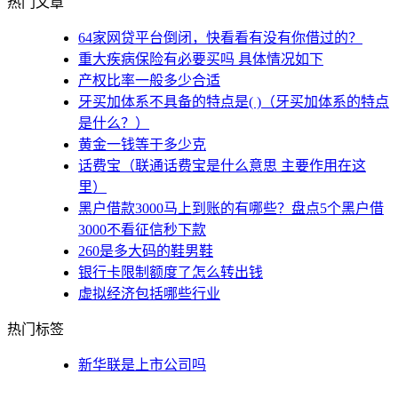
热门文章
64家网贷平台倒闭，快看看有没有你借过的？
重大疾病保险有必要买吗 具体情况如下
产权比率一般多少合适
牙买加体系不具备的特点是( )（牙买加体系的特点
是什么？）
黄金一钱等于多少克
话费宝（联通话费宝是什么意思 主要作用在这
里）
黑户借款3000马上到账的有哪些？盘点5个黑户借
3000不看征信秒下款
260是多大码的鞋男鞋
银行卡限制额度了怎么转出钱
虚拟经济包括哪些行业
热门标签
新华联是上市公司吗