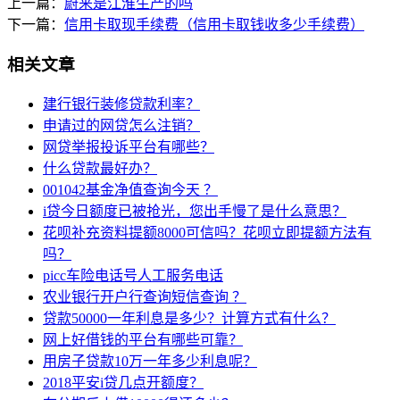
上一篇：
蔚来是江淮生产的吗
下一篇：
信用卡取现手续费（信用卡取钱收多少手续费）
相关文章
建行银行装修贷款利率？
申请过的网贷怎么注销？
网贷举报投诉平台有哪些？
什么贷款最好办？
001042基金净值查询今天 ？
i贷今日额度已被抢光，您出手慢了是什么意思？
花呗补充资料提额8000可信吗？花呗立即提额方法有
吗？
picc车险电话号人工服务电话
农业银行开户行查询短信查询 ？
贷款50000一年利息是多少？计算方式有什么？
网上好借钱的平台有哪些可靠？
用房子贷款10万一年多少利息呢？
2018平安i贷几点开额度？