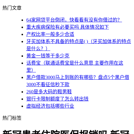
热门文章
64家网贷平台倒闭，快看看有没有你借过的？
重大疾病保险有必要买吗 具体情况如下
产权比率一般多少合适
牙买加体系不具备的特点是( )（牙买加体系的特点
是什么？）
黄金一钱等于多少克
话费宝（联通话费宝是什么意思 主要作用在这
里）
黑户借款3000马上到账的有哪些？盘点5个黑户借
3000不看征信秒下款
260是多大码的鞋男鞋
银行卡限制额度了怎么转出钱
虚拟经济包括哪些行业
热门标签