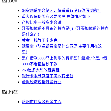
热门文章
64家网贷平台倒闭，快看看有没有你借过的？
重大疾病保险有必要买吗 具体情况如下
产权比率一般多少合适
牙买加体系不具备的特点是( )（牙买加体系的特点
是什么？）
黄金一钱等于多少克
话费宝（联通话费宝是什么意思 主要作用在这
里）
黑户借款3000马上到账的有哪些？盘点5个黑户借
3000不看征信秒下款
260是多大码的鞋男鞋
银行卡限制额度了怎么转出钱
虚拟经济包括哪些行业
热门标签
岳阳市住房公积金中心