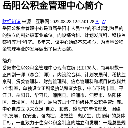
岳阳公积金管理中心简介
+
-
财经知识
来源：互联网
2025-08-28 12:52:01
28
A
A
岳阳公积金管理中心是直属岳阳市人民***的不以营利为目的
的独立的副处级事业单位。内设综合科、计划发展科、稽核监
察科等7个科室。多年来，该中心始终不忘初心，为当地公积
金管理事业的发展做出了巨大贡献。
简介
岳阳市住房公积金管理中心现有在编职工138人，领导职数一
正四副一师（总会计师），内设综合科、计划发展科、稽核监
察科、贷款管理科、财务管理科、信息管理科和项目贷款科共
7个科室，单独设立正科级执法稽查大队，中心下辖市直、平
江县、岳阳县、华容县、湘阴县、临湘市、汨罗市、岳阳楼
区、云溪区、君山区、屈原等11个正科级住房公积金管理部。
中心自成立以来立足“自立、和谐、感恩”的单位理念，围绕
“抓发展，保安全，强内控，增效益，惠民生，优服务”的总体
目标，一直致力于住房公积金制度的建立和发展：一是总量规