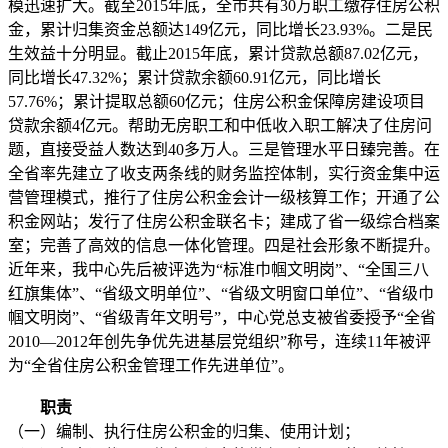
模迅速扩大。截至2015年底，全市共有30万职工缴存住房公积
金，累计归集资金总额达149亿元，同比增长23.93%。二是民
生效益十分明显。截止2015年底，累计贷款总额87.02亿元，
同比增长47.32%；累计贷款余额60.91亿元，同比增长
57.76%；累计提取总额60亿元；住房公积金保障房建设项目
贷款余额4亿元。帮助无房职工和中低收入职工解决了住房问
题，直接受益人数达到40多万人。三是管理水平日臻完善。在
全省率先建立了收支两条线的财务监控体制，实行资金集中运
营管理模式，推行了住房公积金会计一级核算工作；开通了公
积金网站；发行了住房公积金联名卡；建成了省一级综合档案
室；完善了高效的信息一体化管理。四是社会形象不断提升。
近年来，我中心先后被评选为“标准巾帼文明岗”、“全国三八
红旗集体”、“省级文明单位”、“省级文明窗口单位”、“省级巾
帼文明岗”、“省级青年文明号”，中心党总支被省委授予“全省
2010—2012年创先争优先进基层党组织”称号，连续11年被评
为“全省住房公积金管理工作先进单位”。
职责
（一）编制、执行住房公积金的归集、使用计划；