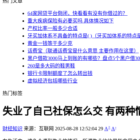
热门文章
64家网贷平台倒闭，快看看有没有你借过的？
重大疾病保险有必要买吗 具体情况如下
产权比率一般多少合适
牙买加体系不具备的特点是( )（牙买加体系的特点
黄金一钱等于多少克
话费宝（联通话费宝是什么意思 主要作用在这里）
黑户借款3000马上到账的有哪些？盘点5个黑户借3
260是多大码的鞋男鞋
银行卡限制额度了怎么转出钱
虚拟经济包括哪些行业
热门标签
失业了自己社保怎么交 有两种
+
-
财经知识
来源：互联网
2025-08-28 12:52:04
29
A
A