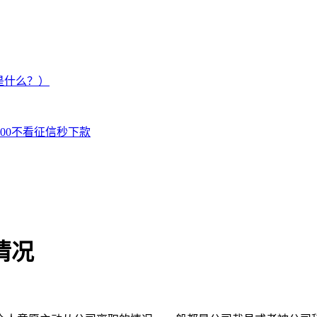
是什么？）
000不看征信秒下款
情况