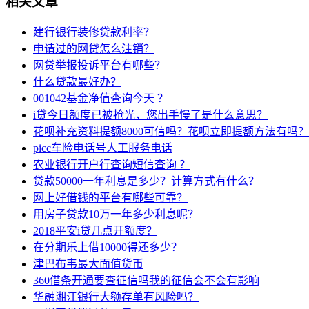
相关文章
建行银行装修贷款利率？
申请过的网贷怎么注销？
网贷举报投诉平台有哪些？
什么贷款最好办？
001042基金净值查询今天 ？
i贷今日额度已被抢光，您出手慢了是什么意思？
花呗补充资料提额8000可信吗？花呗立即提额方法有吗？
picc车险电话号人工服务电话
农业银行开户行查询短信查询 ？
贷款50000一年利息是多少？计算方式有什么？
网上好借钱的平台有哪些可靠？
用房子贷款10万一年多少利息呢？
2018平安i贷几点开额度？
在分期乐上借10000得还多少？
津巴布韦最大面值货币
360借条开通要查征信吗我的征信会不会有影响
华融湘江银行大额存单有风险吗？