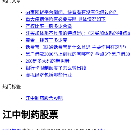
热门文章
64家网贷平台倒闭，快看看有没有你借过的？
重大疾病保险有必要买吗 具体情况如下
产权比率一般多少合适
牙买加体系不具备的特点是( )（牙买加体系的特点
黄金一钱等于多少克
话费宝（联通话费宝是什么意思 主要作用在这里）
黑户借款3000马上到账的有哪些？盘点5个黑户借3
260是多大码的鞋男鞋
银行卡限制额度了怎么转出钱
虚拟经济包括哪些行业
热门标签
江中制药股票股吧
江中制药股票
+
-