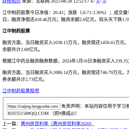
财经知识
来源：互联网
2025-08-28 12:52:17
47
A
A
江中制药股票今日净值：20.43；涨跌（-0.71-3.36%）；成交量
日，融资净偿还418.46万元；融资余额2.6亿元，较头天下跌1.5
江中制药股票
融资方面，当日融资买入1038.15万元，融资偿还1456.61万元
余额共计2.68亿元。
根据江中药业融资融券数据，2024年1月16日净融资买入339.3
融资方面，当日融资买入1086.14万元，融资偿还746.79万元，
券余额共计2.73亿元。
江中制药股票股吧
免责声明：本站内容仅用于学习
303555158#QQ.COM （把#换成@）
上一篇：
惠州房贷利率（惠州房贷利率2020）