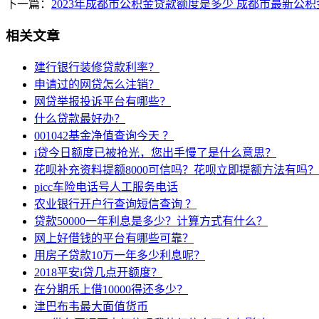
下一篇：
2023年成都市公积金贷款额度是多少 成都市最新公
相关文章
建行银行装修贷款利率？
申请过的网贷怎么注销？
网贷举报投诉平台有哪些？
什么贷款最好办？
001042基金净值查询今天 ？
i贷今日额度已被抢光，您出手慢了是什么意思？
花呗补充资料提额8000可信吗？花呗立即提额方法有吗？
picc车险电话号人工服务电话
农业银行开户行查询短信查询 ？
贷款50000一年利息是多少？计算方式有什么？
网上好借钱的平台有哪些可靠？
用房子贷款10万一年多少利息呢？
2018平安i贷几点开额度？
在分期乐上借10000得还多少？
津巴布韦最大面值货币