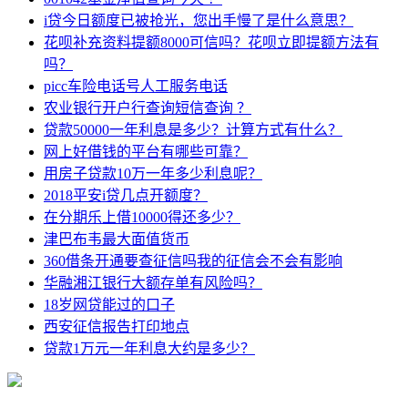
i贷今日额度已被抢光，您出手慢了是什么意思？
花呗补充资料提额8000可信吗？花呗立即提额方法有
吗？
picc车险电话号人工服务电话
农业银行开户行查询短信查询 ？
贷款50000一年利息是多少？计算方式有什么？
网上好借钱的平台有哪些可靠？
用房子贷款10万一年多少利息呢？
2018平安i贷几点开额度？
在分期乐上借10000得还多少？
津巴布韦最大面值货币
360借条开通要查征信吗我的征信会不会有影响
华融湘江银行大额存单有风险吗？
18岁网贷能过的口子
西安征信报告打印地点
贷款1万元一年利息大约是多少？