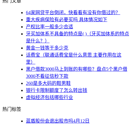
热门文章
64家网贷平台倒闭，快看看有没有你借过的？
重大疾病保险有必要买吗 具体情况如下
产权比率一般多少合适
牙买加体系不具备的特点是( )（牙买加体系的特点
是什么？）
黄金一钱等于多少克
话费宝（联通话费宝是什么意思 主要作用在这
里）
黑户借款3000马上到账的有哪些？盘点5个黑户借
3000不看征信秒下款
260是多大码的鞋男鞋
银行卡限制额度了怎么转出钱
虚拟经济包括哪些行业
热门标签
蓝盾股份会退出股市吗4月12日