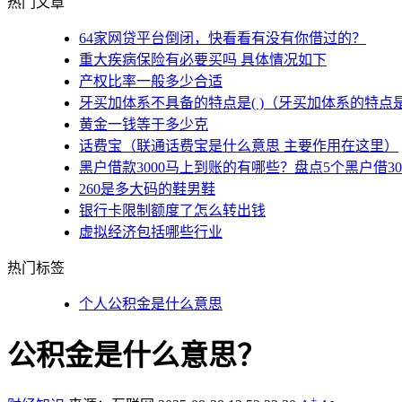
热门文章
64家网贷平台倒闭，快看看有没有你借过的？
重大疾病保险有必要买吗 具体情况如下
产权比率一般多少合适
牙买加体系不具备的特点是( )（牙买加体系的特点
黄金一钱等于多少克
话费宝（联通话费宝是什么意思 主要作用在这里）
黑户借款3000马上到账的有哪些？盘点5个黑户借3
260是多大码的鞋男鞋
银行卡限制额度了怎么转出钱
虚拟经济包括哪些行业
热门标签
个人公积金是什么意思
公积金是什么意思？
+
-