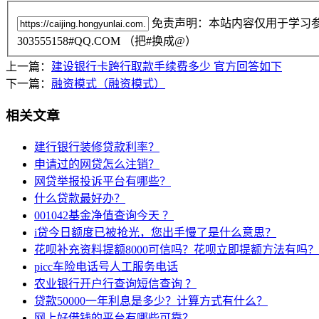
免责声明：本站内容仅用于学习
303555158#QQ.COM （把#换成@）
上一篇：
建设银行卡跨行取款手续费多少 官方回答如下
下一篇：
融资模式（融资模式）
相关文章
建行银行装修贷款利率？
申请过的网贷怎么注销？
网贷举报投诉平台有哪些？
什么贷款最好办？
001042基金净值查询今天 ？
i贷今日额度已被抢光，您出手慢了是什么意思？
花呗补充资料提额8000可信吗？花呗立即提额方法有吗？
picc车险电话号人工服务电话
农业银行开户行查询短信查询 ？
贷款50000一年利息是多少？计算方式有什么？
网上好借钱的平台有哪些可靠？