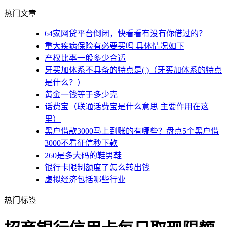
热门文章
64家网贷平台倒闭，快看看有没有你借过的？
重大疾病保险有必要买吗 具体情况如下
产权比率一般多少合适
牙买加体系不具备的特点是( )（牙买加体系的特点
是什么？）
黄金一钱等于多少克
话费宝（联通话费宝是什么意思 主要作用在这
里）
黑户借款3000马上到账的有哪些？盘点5个黑户借
3000不看征信秒下款
260是多大码的鞋男鞋
银行卡限制额度了怎么转出钱
虚拟经济包括哪些行业
热门标签