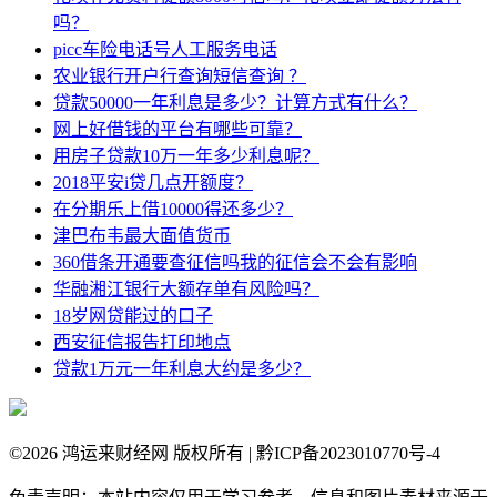
吗？
picc车险电话号人工服务电话
农业银行开户行查询短信查询 ？
贷款50000一年利息是多少？计算方式有什么？
网上好借钱的平台有哪些可靠？
用房子贷款10万一年多少利息呢？
2018平安i贷几点开额度？
在分期乐上借10000得还多少？
津巴布韦最大面值货币
360借条开通要查征信吗我的征信会不会有影响
华融湘江银行大额存单有风险吗？
18岁网贷能过的口子
西安征信报告打印地点
贷款1万元一年利息大约是多少？
©
2026 鸿运来财经网 版权所有 | 黔ICP备2023010770号-4