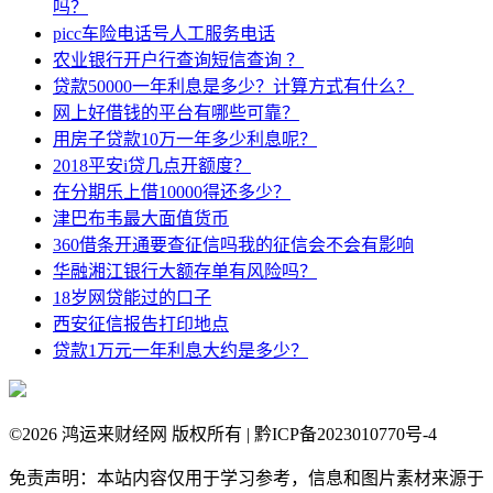
吗？
picc车险电话号人工服务电话
农业银行开户行查询短信查询 ？
贷款50000一年利息是多少？计算方式有什么？
网上好借钱的平台有哪些可靠？
用房子贷款10万一年多少利息呢？
2018平安i贷几点开额度？
在分期乐上借10000得还多少？
津巴布韦最大面值货币
360借条开通要查征信吗我的征信会不会有影响
华融湘江银行大额存单有风险吗？
18岁网贷能过的口子
西安征信报告打印地点
贷款1万元一年利息大约是多少？
©
2026 鸿运来财经网 版权所有 | 黔ICP备2023010770号-4
免责声明：本站内容仅用于学习参考，信息和图片素材来源于