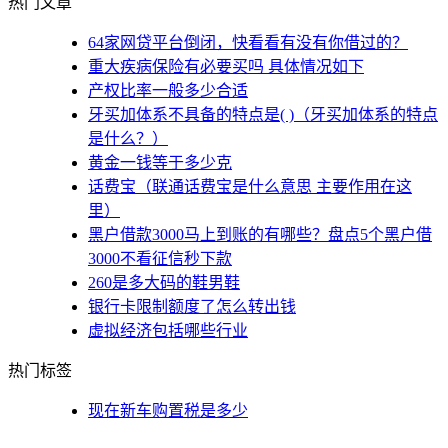
热门文章
64家网贷平台倒闭，快看看有没有你借过的？
重大疾病保险有必要买吗 具体情况如下
产权比率一般多少合适
牙买加体系不具备的特点是( )（牙买加体系的特点
是什么？）
黄金一钱等于多少克
话费宝（联通话费宝是什么意思 主要作用在这
里）
黑户借款3000马上到账的有哪些？盘点5个黑户借
3000不看征信秒下款
260是多大码的鞋男鞋
银行卡限制额度了怎么转出钱
虚拟经济包括哪些行业
热门标签
现在新车购置税是多少