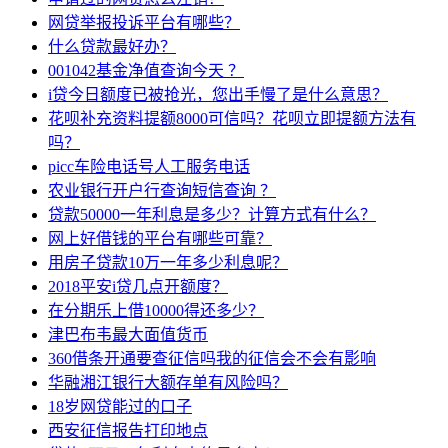
网贷举报投诉平台有哪些？
什么贷款最好办？
001042基金净值查询今天 ？
i贷今日额度已被抢光，您出手慢了是什么意思？
花呗补充资料提额8000可信吗？花呗立即提额方法有
吗？
picc车险电话号人工服务电话
农业银行开户行查询短信查询 ？
贷款50000一年利息是多少？计算方式有什么？
网上好借钱的平台有哪些可靠？
用房子贷款10万一年多少利息呢？
2018平安i贷几点开额度？
在分期乐上借10000得还多少？
津巴布韦最大面值货币
360借条开通要查征信吗我的征信会不会有影响
华融湘江银行大额存单有风险吗？
18岁网贷能过的口子
西安征信报告打印地点