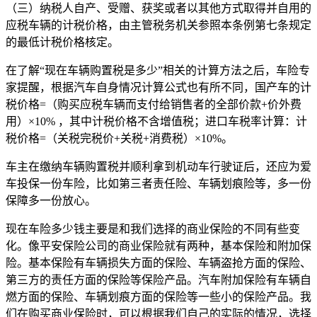
（三）纳税人自产、受赠、获奖或者以其他方式取得并自用的
应税车辆的计税价格，由主管税务机关参照本条例第七条规定
的最低计税价格核定。
在了解“现在车辆购置税是多少”相关的计算方法之后，车险专
家提醒，根据汽车自身情况计算公式也有所不同，国产车的计
税价格=（购买应税车辆而支付给销售者的全部价款+价外费
用）×10% ，其中计税价格不含增值税；进口车税率计算：计
税价格=（关税完税价+关税+消费税）×10%。
车主在缴纳车辆购置税并顺利拿到机动车行驶证后，还应为爱
车投保一份车险，比如第三者责任险、车辆划痕险等，多一份
保障多一份放心。
现在车险多少钱主要是和我们选择的商业保险的不同有些变
化。像平安保险公司的商业保险就有两种，基本保险和附加保
险。基本保险有车辆损失方面的保险、车辆盗抢方面的保险、
第三方的责任方面的保险等保险产品。汽车附加保险有车辆自
燃方面的保险、车辆划痕方面的保险等一些小的保险产品。我
们在购买商业保险时，可以根据我们自己的实际的情况，选择