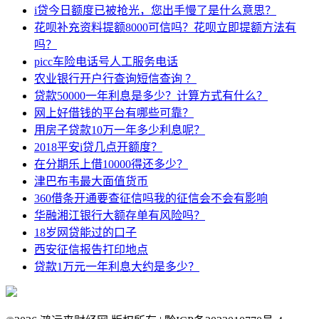
i贷今日额度已被抢光，您出手慢了是什么意思？
花呗补充资料提额8000可信吗？花呗立即提额方法有
吗？
picc车险电话号人工服务电话
农业银行开户行查询短信查询 ？
贷款50000一年利息是多少？计算方式有什么？
网上好借钱的平台有哪些可靠？
用房子贷款10万一年多少利息呢？
2018平安i贷几点开额度？
在分期乐上借10000得还多少？
津巴布韦最大面值货币
360借条开通要查征信吗我的征信会不会有影响
华融湘江银行大额存单有风险吗？
18岁网贷能过的口子
西安征信报告打印地点
贷款1万元一年利息大约是多少？