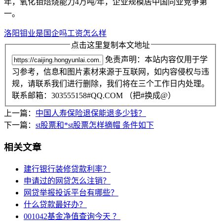
年，氧化钼焙烧能力4万吨/年，企业规模居中国同业竞争第
一。
洛阳钼业是国企吗工资怎么样
点击这里复制本文地址
免责声明：本站内容仅用于学
习参考，信息和图片素材来源于互联网，如内容侵权与违
规，请联系我们进行删除，我们将在三个工作日内处理。
联系邮箱：303555158#QQ.COM （把#换成@）
上一篇：
中国人寿保险退保能退多少钱？
下一篇：
st股票和*st股票怎样摘帽 条件如下
相关文章
建行银行装修贷款利率？
申请过的网贷怎么注销？
网贷举报投诉平台有哪些？
什么贷款最好办？
001042基金净值查询今天 ？