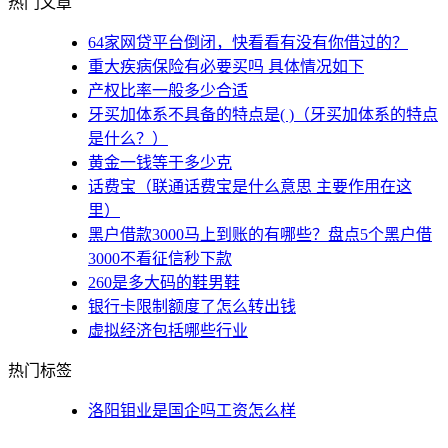
热门文章
64家网贷平台倒闭，快看看有没有你借过的？
重大疾病保险有必要买吗 具体情况如下
产权比率一般多少合适
牙买加体系不具备的特点是( )（牙买加体系的特点
是什么？）
黄金一钱等于多少克
话费宝（联通话费宝是什么意思 主要作用在这
里）
黑户借款3000马上到账的有哪些？盘点5个黑户借
3000不看征信秒下款
260是多大码的鞋男鞋
银行卡限制额度了怎么转出钱
虚拟经济包括哪些行业
热门标签
洛阳钼业是国企吗工资怎么样