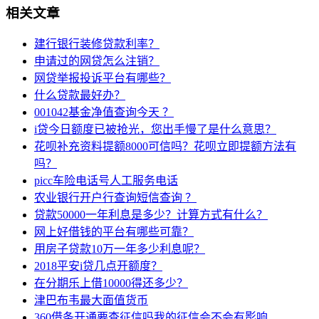
相关文章
建行银行装修贷款利率？
申请过的网贷怎么注销？
网贷举报投诉平台有哪些？
什么贷款最好办？
001042基金净值查询今天 ？
i贷今日额度已被抢光，您出手慢了是什么意思？
花呗补充资料提额8000可信吗？花呗立即提额方法有
吗？
picc车险电话号人工服务电话
农业银行开户行查询短信查询 ？
贷款50000一年利息是多少？计算方式有什么？
网上好借钱的平台有哪些可靠？
用房子贷款10万一年多少利息呢？
2018平安i贷几点开额度？
在分期乐上借10000得还多少？
津巴布韦最大面值货币
360借条开通要查征信吗我的征信会不会有影响