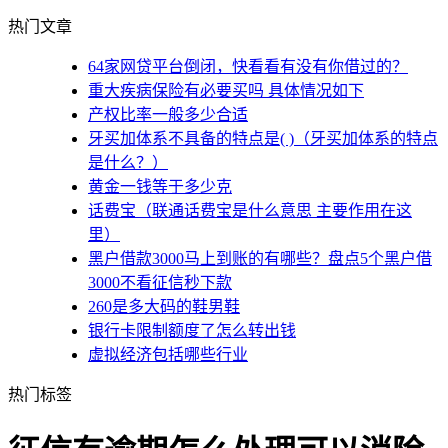
热门文章
64家网贷平台倒闭，快看看有没有你借过的？
重大疾病保险有必要买吗 具体情况如下
产权比率一般多少合适
牙买加体系不具备的特点是( )（牙买加体系的特点
是什么？）
黄金一钱等于多少克
话费宝（联通话费宝是什么意思 主要作用在这
里）
黑户借款3000马上到账的有哪些？盘点5个黑户借
3000不看征信秒下款
260是多大码的鞋男鞋
银行卡限制额度了怎么转出钱
虚拟经济包括哪些行业
热门标签