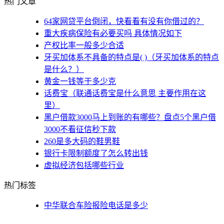
热门文章
64家网贷平台倒闭，快看看有没有你借过的？
重大疾病保险有必要买吗 具体情况如下
产权比率一般多少合适
牙买加体系不具备的特点是( )（牙买加体系的特点
是什么？）
黄金一钱等于多少克
话费宝（联通话费宝是什么意思 主要作用在这
里）
黑户借款3000马上到账的有哪些？盘点5个黑户借
3000不看征信秒下款
260是多大码的鞋男鞋
银行卡限制额度了怎么转出钱
虚拟经济包括哪些行业
热门标签
中华联合车险报险电话是多少