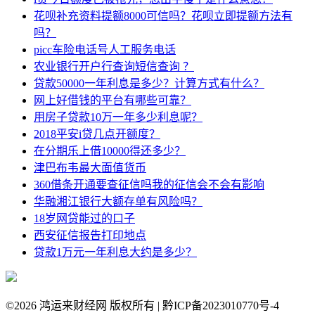
花呗补充资料提额8000可信吗？花呗立即提额方法有
吗？
picc车险电话号人工服务电话
农业银行开户行查询短信查询 ？
贷款50000一年利息是多少？计算方式有什么？
网上好借钱的平台有哪些可靠？
用房子贷款10万一年多少利息呢？
2018平安i贷几点开额度？
在分期乐上借10000得还多少？
津巴布韦最大面值货币
360借条开通要查征信吗我的征信会不会有影响
华融湘江银行大额存单有风险吗？
18岁网贷能过的口子
西安征信报告打印地点
贷款1万元一年利息大约是多少？
©
2026 鸿运来财经网 版权所有 | 黔ICP备2023010770号-4