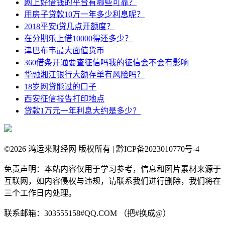
网上好借钱的平台有哪些可靠？
用房子贷款10万一年多少利息呢？
2018平安i贷几点开额度？
在分期乐上借10000得还多少？
津巴布韦最大面值货币
360借条开通要查征信吗我的征信会不会有影响
华融湘江银行大额存单有风险吗？
18岁网贷能过的口子
西安征信报告打印地点
贷款1万元一年利息大约是多少？
©
2026 鸿运来财经网 版权所有 | 黔ICP备2023010770号-4
免责声明：本站内容仅用于学习参考，信息和图片素材来源于
互联网，如内容侵权与违规，请联系我们进行删除，我们将在
三个工作日内处理。
联系邮箱：303555158#QQ.COM （把#换成@）