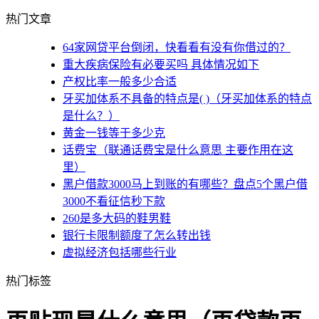
热门文章
64家网贷平台倒闭，快看看有没有你借过的？
重大疾病保险有必要买吗 具体情况如下
产权比率一般多少合适
牙买加体系不具备的特点是( )（牙买加体系的特点
是什么？）
黄金一钱等于多少克
话费宝（联通话费宝是什么意思 主要作用在这
里）
黑户借款3000马上到账的有哪些？盘点5个黑户借
3000不看征信秒下款
260是多大码的鞋男鞋
银行卡限制额度了怎么转出钱
虚拟经济包括哪些行业
热门标签