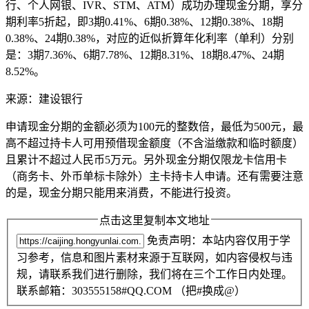
行、个人网银、IVR、STM、ATM）成功办理现金分期，享分
期利率5折起，即3期0.41%、6期0.38%、12期0.38%、18期
0.38%、24期0.38%，对应的近似折算年化利率（单利）分别
是：3期7.36%、6期7.78%、12期8.31%、18期8.47%、24期
8.52%。
来源：建设银行
申请现金分期的金额必须为100元的整数倍，最低为500元，最
高不超过持卡人可用预借现金额度（不含溢缴款和临时额度）
且累计不超过人民币5万元。另外现金分期仅限龙卡信用卡
（商务卡、外币单标卡除外）主卡持卡人申请。还有需要注意
的是，现金分期只能用来消费，不能进行投资。
点击这里复制本文地址
免责声明：本站内容仅用于学
习参考，信息和图片素材来源于互联网，如内容侵权与违
规，请联系我们进行删除，我们将在三个工作日内处理。
联系邮箱：303555158#QQ.COM （把#换成@）