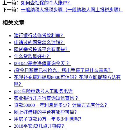
上一篇：
如何查社保的个人账户？
下一篇：
一般纳税人报税步骤（一般纳税人网上报税步骤）
相关文章
建行银行装修贷款利率？
申请过的网贷怎么注销？
网贷举报投诉平台有哪些？
什么贷款最好办？
001042基金净值查询今天 ？
i贷今日额度已被抢光，您出手慢了是什么意思？
花呗补充资料提额8000可信吗？花呗立即提额方法有
吗？
picc车险电话号人工服务电话
农业银行开户行查询短信查询 ？
贷款50000一年利息是多少？计算方式有什么？
网上好借钱的平台有哪些可靠？
用房子贷款10万一年多少利息呢？
2018平安i贷几点开额度？