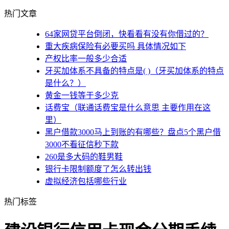
热门文章
64家网贷平台倒闭，快看看有没有你借过的？
重大疾病保险有必要买吗 具体情况如下
产权比率一般多少合适
牙买加体系不具备的特点是( )（牙买加体系的特点
是什么？）
黄金一钱等于多少克
话费宝（联通话费宝是什么意思 主要作用在这
里）
黑户借款3000马上到账的有哪些？盘点5个黑户借
3000不看征信秒下款
260是多大码的鞋男鞋
银行卡限制额度了怎么转出钱
虚拟经济包括哪些行业
热门标签