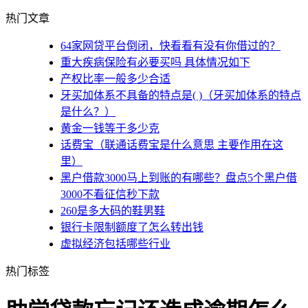
热门文章
64家网贷平台倒闭，快看看有没有你借过的？
重大疾病保险有必要买吗 具体情况如下
产权比率一般多少合适
牙买加体系不具备的特点是( )（牙买加体系的特点
是什么？）
黄金一钱等于多少克
话费宝（联通话费宝是什么意思 主要作用在这
里）
黑户借款3000马上到账的有哪些？盘点5个黑户借
3000不看征信秒下款
260是多大码的鞋男鞋
银行卡限制额度了怎么转出钱
虚拟经济包括哪些行业
热门标签