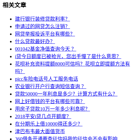
相关文章
建行银行装修贷款利率？
申请过的网贷怎么注销？
网贷举报投诉平台有哪些？
什么贷款最好办？
001042基金净值查询今天 ？
i贷今日额度已被抢光，您出手慢了是什么意思？
花呗补充资料提额8000可信吗？花呗立即提额方法有
吗？
picc车险电话号人工服务电话
农业银行开户行查询短信查询 ？
贷款50000一年利息是多少？计算方式有什么？
网上好借钱的平台有哪些可靠？
用房子贷款10万一年多少利息呢？
2018平安i贷几点开额度？
在分期乐上借10000得还多少？
津巴布韦最大面值货币
360借条开通要查征信吗我的征信会不会有影响