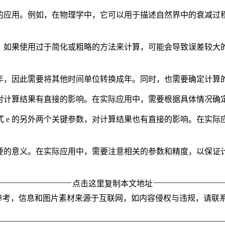
他的应用。例如，在物理学中，它可以用于描述自然界中的衰减
的。如果使用过于简化或粗略的方法来计算，可能会导致误差较
位是年，因此需要将其他时间单位转换成年。同时，也需要确定计
数，对计算结果有直接的影响。在实际应用中，需要根据具体情况
公式 e 的另外两个关键参数，对计算结果也有直接的影响。在实
重要的意义。在实际应用中，需要注意相关的参数和精度，以保证
点击这里复制本文地址
参考，信息和图片素材来源于互联网，如内容侵权与违规，请联