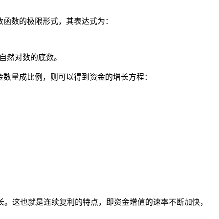
数函数的极限形式，其表达式为：
，是自然对数的底数。
金数量成比例，则可以得到资金的增长方程：
无限增长。这也就是连续复利的特点，即资金增值的速率不断加快，