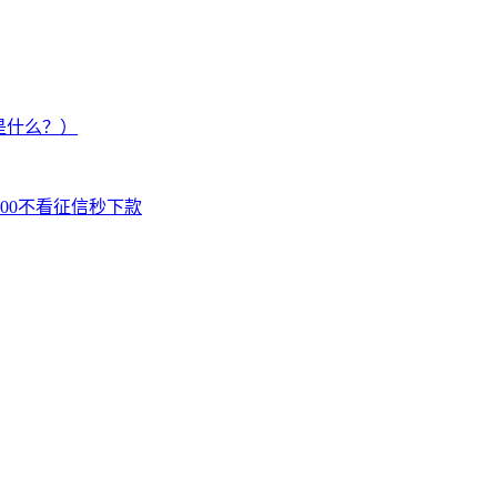
是什么？）
000不看征信秒下款