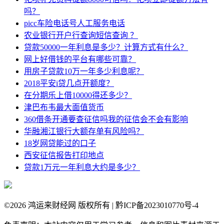
吗？
picc车险电话号人工服务电话
农业银行开户行查询短信查询 ？
贷款50000一年利息是多少？计算方式有什么？
网上好借钱的平台有哪些可靠？
用房子贷款10万一年多少利息呢？
2018平安i贷几点开额度？
在分期乐上借10000得还多少？
津巴布韦最大面值货币
360借条开通要查征信吗我的征信会不会有影响
华融湘江银行大额存单有风险吗？
18岁网贷能过的口子
西安征信报告打印地点
贷款1万元一年利息大约是多少？
©
2026 鸿运来财经网 版权所有 | 黔ICP备2023010770号-4