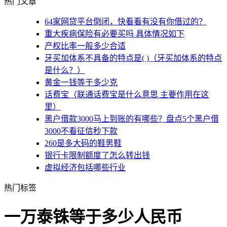
热门文章
64家网贷平台倒闭，快看看有没有你借过的？
重大疾病保险有必要买吗 具体情况如下
产权比率一般多少合适
牙买加体系不具备的特点是( )（牙买加体系的特点
是什么？）
黄金一钱等于多少克
话费宝（联通话费宝是什么意思 主要作用在这
里）
黑户借款3000马上到账的有哪些？盘点5个黑户借
3000不看征信秒下款
260是多大码的鞋男鞋
银行卡限制额度了怎么转出钱
虚拟经济包括哪些行业
热门标签
一万泰铢等于多少人民币