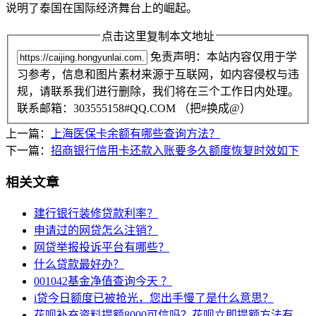
说明了泰国在国际经济舞台上的崛起。
点击这里复制本文地址
免责声明：本站内容仅用于学
习参考，信息和图片素材来源于互联网，如内容侵权与违
规，请联系我们进行删除，我们将在三个工作日内处理。
联系邮箱：303555158#QQ.COM （把#换成@）
上一篇：
上海医保卡余额有哪些查询方法？
下一篇：
招商银行信用卡还款入账要多久额度恢复时效如下
相关文章
建行银行装修贷款利率？
申请过的网贷怎么注销？
网贷举报投诉平台有哪些？
什么贷款最好办？
001042基金净值查询今天 ？
i贷今日额度已被抢光，您出手慢了是什么意思？
花呗补充资料提额8000可信吗？花呗立即提额方法有