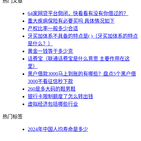
热门文章
64家网贷平台倒闭，快看看有没有你借过的？
重大疾病保险有必要买吗 具体情况如下
产权比率一般多少合适
牙买加体系不具备的特点是( )（牙买加体系的特点
是什么？）
黄金一钱等于多少克
话费宝（联通话费宝是什么意思 主要作用在这
里）
黑户借款3000马上到账的有哪些？盘点5个黑户借
3000不看征信秒下款
260是多大码的鞋男鞋
银行卡限制额度了怎么转出钱
虚拟经济包括哪些行业
热门标签
2024年中国人均寿命是多少