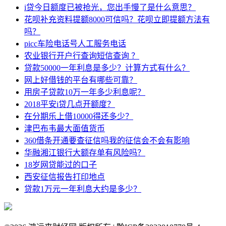
i贷今日额度已被抢光，您出手慢了是什么意思？
花呗补充资料提额8000可信吗？花呗立即提额方法有
吗？
picc车险电话号人工服务电话
农业银行开户行查询短信查询 ？
贷款50000一年利息是多少？计算方式有什么？
网上好借钱的平台有哪些可靠？
用房子贷款10万一年多少利息呢？
2018平安i贷几点开额度？
在分期乐上借10000得还多少？
津巴布韦最大面值货币
360借条开通要查征信吗我的征信会不会有影响
华融湘江银行大额存单有风险吗？
18岁网贷能过的口子
西安征信报告打印地点
贷款1万元一年利息大约是多少？