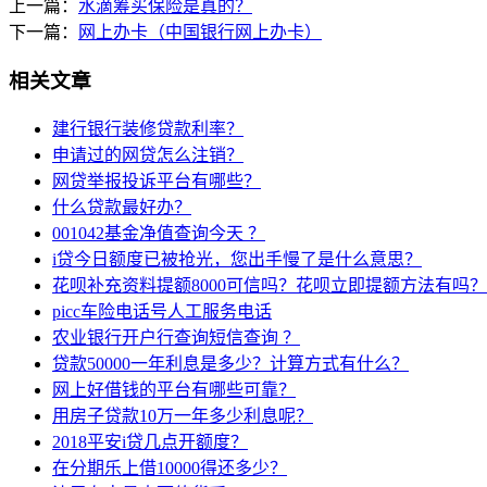
上一篇：
水滴筹买保险是真的？
下一篇：
网上办卡（中国银行网上办卡）
相关文章
建行银行装修贷款利率？
申请过的网贷怎么注销？
网贷举报投诉平台有哪些？
什么贷款最好办？
001042基金净值查询今天 ？
i贷今日额度已被抢光，您出手慢了是什么意思？
花呗补充资料提额8000可信吗？花呗立即提额方法有吗？
picc车险电话号人工服务电话
农业银行开户行查询短信查询 ？
贷款50000一年利息是多少？计算方式有什么？
网上好借钱的平台有哪些可靠？
用房子贷款10万一年多少利息呢？
2018平安i贷几点开额度？
在分期乐上借10000得还多少？