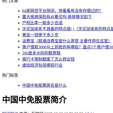
热门文章
64家网贷平台倒闭，快看看有没有你借过的？
重大疾病保险有必要买吗 具体情况如下
产权比率一般多少合适
牙买加体系不具备的特点是( )（牙买加体系的特点
黄金一钱等于多少克
话费宝（联通话费宝是什么意思 主要作用在这里）
黑户借款3000马上到账的有哪些？盘点5个黑户借3
260是多大码的鞋男鞋
银行卡限制额度了怎么转出钱
虚拟经济包括哪些行业
热门标签
中国中免股票原名是什么
中国中免股票简介
+
-