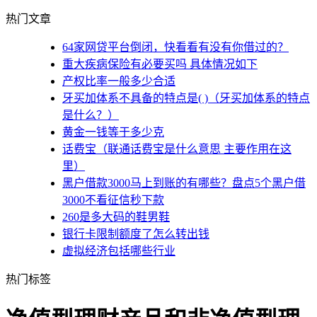
热门文章
64家网贷平台倒闭，快看看有没有你借过的？
重大疾病保险有必要买吗 具体情况如下
产权比率一般多少合适
牙买加体系不具备的特点是( )（牙买加体系的特点
是什么？）
黄金一钱等于多少克
话费宝（联通话费宝是什么意思 主要作用在这
里）
黑户借款3000马上到账的有哪些？盘点5个黑户借
3000不看征信秒下款
260是多大码的鞋男鞋
银行卡限制额度了怎么转出钱
虚拟经济包括哪些行业
热门标签