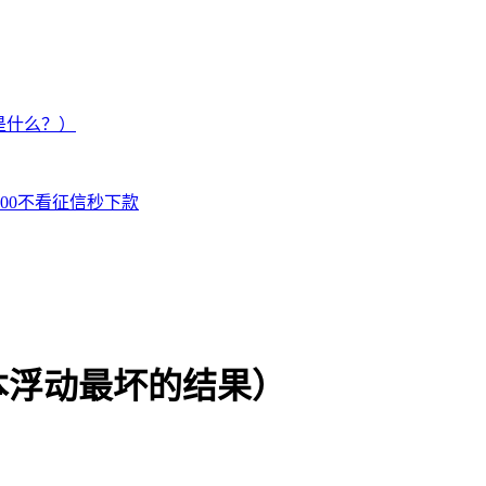
是什么？）
000不看征信秒下款
本浮动最坏的结果）