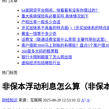
热门文章
64家网贷平台倒闭，快看看有没有你借过的？
重大疾病保险有必要买吗 具体情况如下
产权比率一般多少合适
牙买加体系不具备的特点是( )（牙买加体系的特点
黄金一钱等于多少克
话费宝（联通话费宝是什么意思 主要作用在这里）
黑户借款3000马上到账的有哪些？盘点5个黑户借3
260是多大码的鞋男鞋
银行卡限制额度了怎么转出钱
虚拟经济包括哪些行业
热门标签
非保本浮动利息怎么算（非保
+
-
财经知识
来源：互联网
2025-08-28 12:53:10
32
A
A