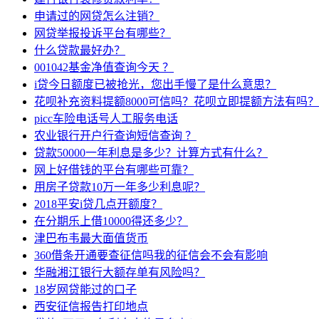
申请过的网贷怎么注销？
网贷举报投诉平台有哪些？
什么贷款最好办？
001042基金净值查询今天 ？
i贷今日额度已被抢光，您出手慢了是什么意思？
花呗补充资料提额8000可信吗？花呗立即提额方法有吗？
picc车险电话号人工服务电话
农业银行开户行查询短信查询 ？
贷款50000一年利息是多少？计算方式有什么？
网上好借钱的平台有哪些可靠？
用房子贷款10万一年多少利息呢？
2018平安i贷几点开额度？
在分期乐上借10000得还多少？
津巴布韦最大面值货币
360借条开通要查征信吗我的征信会不会有影响
华融湘江银行大额存单有风险吗？
18岁网贷能过的口子
西安征信报告打印地点