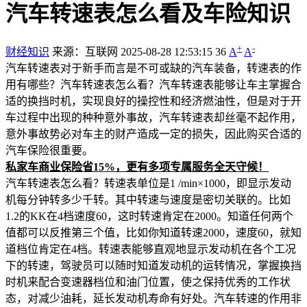
汽车转速表怎么看及车险知识
+
-
财经知识
来源：互联网
2025-08-28 12:53:15
36
A
A
汽车转速表对于新手而言是不可或缺的汽车装备，转速表的作
用有哪些？汽车转速表怎么看？汽车转速表能够让车主掌握合
适的换挡时机，实现良好的操控性和经济燃油性，但是对于开
车过程中出现的种种意外事故，汽车转速表却丝毫不起作用，
意外事故势必对车主的财产造成一定的损失，因此购买合适的
汽车保险很重要。
私家车商业保险省15%，更有多项专属服务全天守候！
汽车转速表怎么看？转速表单位是1 /min×1000，即显示发动
机每分钟转多少千转。其中转速与速度是密切关联的。比如
1.2的KK在4档速度60，这时转速肯定在2000。知道任何两个
值都可以反推第三个值，比如你知道转速2000，速度60，就知
道档位肯定在4档。转速表能够直观地显示发动机在各个工况
下的转速，驾驶员可以随时知道发动机的运转情况，掌握换挡
时机来配合变速器档位和油门位置，使之保持优秀的工作状
态，对减少油耗，延长发动机寿命有好处。汽车转速的作用非