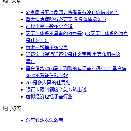
热门文章
64家网贷平台倒闭，快看看有没有你借过的？
重大疾病保险有必要买吗 具体情况如下
产权比率一般多少合适
牙买加体系不具备的特点是( )（牙买加体系的特点
是什么？）
黄金一钱等于多少克
话费宝（联通话费宝是什么意思 主要作用在这
里）
黑户借款3000马上到账的有哪些？盘点5个黑户借
3000不看征信秒下款
260是多大码的鞋男鞋
银行卡限制额度了怎么转出钱
虚拟经济包括哪些行业
热门标签
汽车转速表怎么看