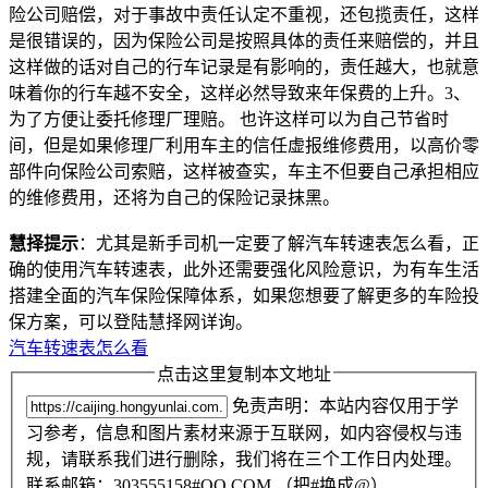
险公司赔偿，对于事故中责任认定不重视，还包揽责任，这样
是很错误的，因为保险公司是按照具体的责任来赔偿的，并且
这样做的话对自己的行车记录是有影响的，责任越大，也就意
味着你的行车越不安全，这样必然导致来年保费的上升。3、
为了方便让委托修理厂理赔。 也许这样可以为自己节省时
间，但是如果修理厂利用车主的信任虚报维修费用，以高价零
部件向保险公司索赔，这样被查实，车主不但要自己承担相应
的维修费用，还将为自己的保险记录抹黑。
慧择提示
：尤其是新手司机一定要了解汽车转速表怎么看，正
确的使用汽车转速表，此外还需要强化风险意识，为有车生活
搭建全面的汽车保险保障体系，如果您想要了解更多的车险投
保方案，可以登陆慧择网详询。
汽车转速表怎么看
点击这里复制本文地址
免责声明：本站内容仅用于学
习参考，信息和图片素材来源于互联网，如内容侵权与违
规，请联系我们进行删除，我们将在三个工作日内处理。
联系邮箱：303555158#QQ.COM （把#换成@）