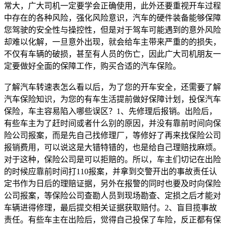
常大，广大司机一定要学会正确使用，此外还要重视开车过程
中存在的各种风险，强化风险意识，汽车的硬件装备能够保障
您驾驶的安全性与操控性，但是对于驾车可能遇到的意外风险
却难以化解，一旦意外出现，就会给车主带来严重的的损失，
不仅有车辆的破损，甚至有人员的伤亡，因此广大司机朋友一
定要做好全面的保障工作，购买合适的汽车保险。
了解汽车转速表怎么看以后，为了您的开车安全，还需要了解
汽车保险知识，为您的有车生活提前做好保障计划，投保汽车
保险，车主容易陷入哪些误区？1、先修理后报销。出险后，
有些车主为了赶时间或者什么别的原因，并没有靠前时间向保
险公司报案，而是先自己找修理厂，等修好了再来找保险公司
报销费用，可以说这是大错特错的，也是给自己理赔找麻烦。
对于这种，保险公司是可以拒赔的。所以，车主们切记在出险
的时候应靠前时间打110报案，并拿到交警开出的事故责任认
定书作为日后的理赔证据，另外在报警的同时也要及时向保险
公司报案，等保险公司查勘人员到现场勘查、定损之后才能对
车辆进得修理，最后提交相关证据获取赔付。2、盲目揽事故
责任。有些车主在出险后，觉得自己投保了车险，反正都有保