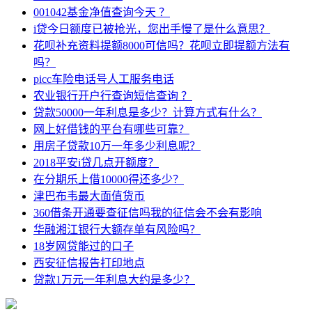
001042基金净值查询今天 ？
i贷今日额度已被抢光，您出手慢了是什么意思？
花呗补充资料提额8000可信吗？花呗立即提额方法有
吗？
picc车险电话号人工服务电话
农业银行开户行查询短信查询 ？
贷款50000一年利息是多少？计算方式有什么？
网上好借钱的平台有哪些可靠？
用房子贷款10万一年多少利息呢？
2018平安i贷几点开额度？
在分期乐上借10000得还多少？
津巴布韦最大面值货币
360借条开通要查征信吗我的征信会不会有影响
华融湘江银行大额存单有风险吗？
18岁网贷能过的口子
西安征信报告打印地点
贷款1万元一年利息大约是多少？