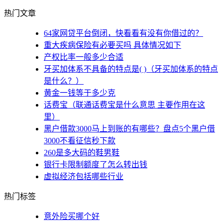
热门文章
64家网贷平台倒闭，快看看有没有你借过的？
重大疾病保险有必要买吗 具体情况如下
产权比率一般多少合适
牙买加体系不具备的特点是( )（牙买加体系的特点
是什么？）
黄金一钱等于多少克
话费宝（联通话费宝是什么意思 主要作用在这
里）
黑户借款3000马上到账的有哪些？盘点5个黑户借
3000不看征信秒下款
260是多大码的鞋男鞋
银行卡限制额度了怎么转出钱
虚拟经济包括哪些行业
热门标签
意外险买哪个好