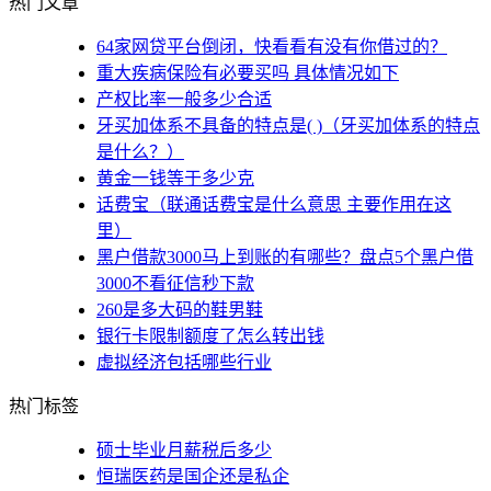
热门文章
64家网贷平台倒闭，快看看有没有你借过的？
重大疾病保险有必要买吗 具体情况如下
产权比率一般多少合适
牙买加体系不具备的特点是( )（牙买加体系的特点
是什么？）
黄金一钱等于多少克
话费宝（联通话费宝是什么意思 主要作用在这
里）
黑户借款3000马上到账的有哪些？盘点5个黑户借
3000不看征信秒下款
260是多大码的鞋男鞋
银行卡限制额度了怎么转出钱
虚拟经济包括哪些行业
热门标签
硕士毕业月薪税后多少
恒瑞医药是国企还是私企