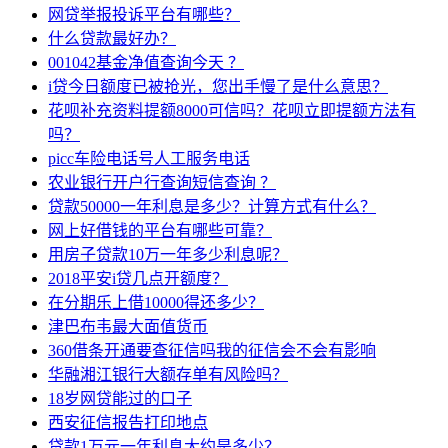
网贷举报投诉平台有哪些？
什么贷款最好办？
001042基金净值查询今天 ？
i贷今日额度已被抢光，您出手慢了是什么意思？
花呗补充资料提额8000可信吗？花呗立即提额方法有
吗？
picc车险电话号人工服务电话
农业银行开户行查询短信查询 ？
贷款50000一年利息是多少？计算方式有什么？
网上好借钱的平台有哪些可靠？
用房子贷款10万一年多少利息呢？
2018平安i贷几点开额度？
在分期乐上借10000得还多少？
津巴布韦最大面值货币
360借条开通要查征信吗我的征信会不会有影响
华融湘江银行大额存单有风险吗？
18岁网贷能过的口子
西安征信报告打印地点
贷款1万元一年利息大约是多少？