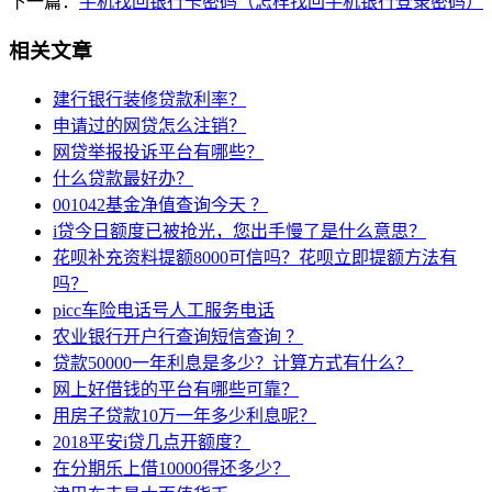
下一篇：
手机找回银行卡密码（怎样找回手机银行登录密码）
相关文章
建行银行装修贷款利率？
申请过的网贷怎么注销？
网贷举报投诉平台有哪些？
什么贷款最好办？
001042基金净值查询今天 ？
i贷今日额度已被抢光，您出手慢了是什么意思？
花呗补充资料提额8000可信吗？花呗立即提额方法有
吗？
picc车险电话号人工服务电话
农业银行开户行查询短信查询 ？
贷款50000一年利息是多少？计算方式有什么？
网上好借钱的平台有哪些可靠？
用房子贷款10万一年多少利息呢？
2018平安i贷几点开额度？
在分期乐上借10000得还多少？