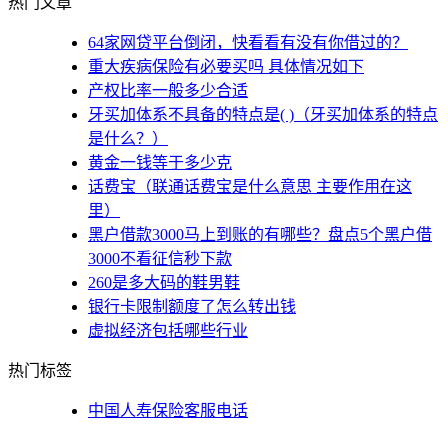
热门文章
64家网贷平台倒闭，快看看有没有你借过的？
重大疾病保险有必要买吗 具体情况如下
产权比率一般多少合适
牙买加体系不具备的特点是( )（牙买加体系的特点
是什么？）
黄金一钱等于多少克
话费宝（联通话费宝是什么意思 主要作用在这
里）
黑户借款3000马上到账的有哪些？盘点5个黑户借
3000不看征信秒下款
260是多大码的鞋男鞋
银行卡限制额度了怎么转出钱
虚拟经济包括哪些行业
热门标签
中国人寿保险客服电话