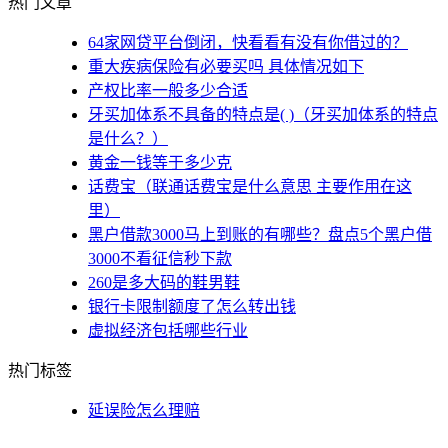
热门文章
64家网贷平台倒闭，快看看有没有你借过的？
重大疾病保险有必要买吗 具体情况如下
产权比率一般多少合适
牙买加体系不具备的特点是( )（牙买加体系的特点
是什么？）
黄金一钱等于多少克
话费宝（联通话费宝是什么意思 主要作用在这
里）
黑户借款3000马上到账的有哪些？盘点5个黑户借
3000不看征信秒下款
260是多大码的鞋男鞋
银行卡限制额度了怎么转出钱
虚拟经济包括哪些行业
热门标签
延误险怎么理赔