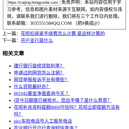
免责声明：本站内容仅用于学
习参考，信息和图片素材来源于互联网，如内容侵权与违
规，请联系我们进行删除，我们将在三个工作日内处理。
联系邮箱：303555158#QQ.COM （把#换成@）
上一篇：
花呗扣商家手续费怎么计算 是这样计算的
下一篇：
开户支行是什么
相关文章
建行银行装修贷款利率？
申请过的网贷怎么注销？
网贷举报投诉平台有哪些？
什么贷款最好办？
001042基金净值查询今天 ？
i贷今日额度已被抢光，您出手慢了是什么意思？
花呗补充资料提额8000可信吗？花呗立即提额方法有
吗？
picc车险电话号人工服务电话
农业银行开户行查询短信查询 ？