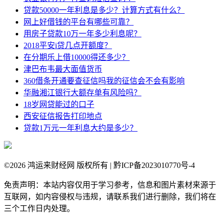
贷款50000一年利息是多少？计算方式有什么？
网上好借钱的平台有哪些可靠？
用房子贷款10万一年多少利息呢？
2018平安i贷几点开额度？
在分期乐上借10000得还多少？
津巴布韦最大面值货币
360借条开通要查征信吗我的征信会不会有影响
华融湘江银行大额存单有风险吗？
18岁网贷能过的口子
西安征信报告打印地点
贷款1万元一年利息大约是多少？
©
2026 鸿运来财经网 版权所有 | 黔ICP备2023010770号-4
免责声明：本站内容仅用于学习参考，信息和图片素材来源于
互联网，如内容侵权与违规，请联系我们进行删除，我们将在
三个工作日内处理。