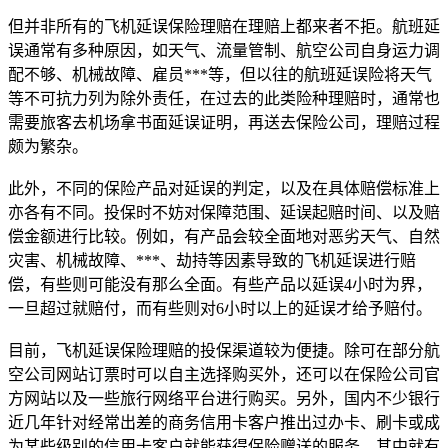
但并非所有的飞机延误保险理赔在理赔上都来者不拒。航班延
误通常有多种原因，如天气、流量管制、航空公司自身运力调
配不够、机械故障、雇员***等，但以往的航班延误险将天气
等不可抗力列为除外责任，在过去的此类险种理赔时，通常也
需要旅客去机场拿书面延误证明，再送去保险公司，理赔过程
颇为繁杂。
此外，不同的保险产品对延误的判定，以及在具体赔偿标准上
亦各有不同。投保时不妨对保障范围、延误起赔时间、以及赔
偿金额进行比较。例如，有产品会较全面地对恶劣天气、自然
灾害、机械故障、***、劫持等因素导致的飞机延误进行赔
偿，有些则可能没有那么全面。有些产品以延误4小时为界，
一旦超过就赔付，而有些则对6小时以上的延误才给予赔付。
目前，飞机延误保险理赔的投保渠道较为便捷。除可在部分航
空公司网站订票时可以自主选择购买外，还可以在保险公司官
方网站以及一些旅行网络平台进行购买。另外，国内不少银行
近几年针对经常出差的商务信用卡客户推出过办卡、刷卡或成
为某些级别的信用卡客户就能获得保险赠送的服务，其中就有