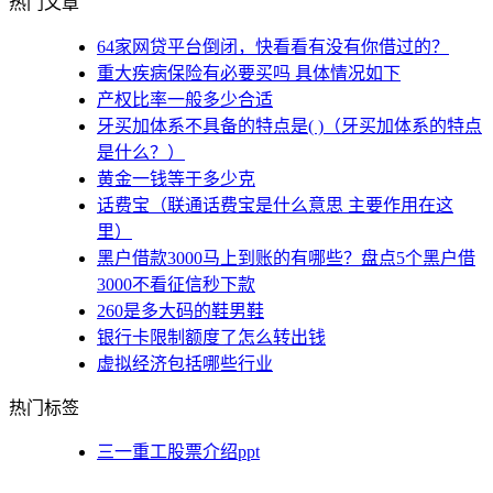
热门文章
64家网贷平台倒闭，快看看有没有你借过的？
重大疾病保险有必要买吗 具体情况如下
产权比率一般多少合适
牙买加体系不具备的特点是( )（牙买加体系的特点
是什么？）
黄金一钱等于多少克
话费宝（联通话费宝是什么意思 主要作用在这
里）
黑户借款3000马上到账的有哪些？盘点5个黑户借
3000不看征信秒下款
260是多大码的鞋男鞋
银行卡限制额度了怎么转出钱
虚拟经济包括哪些行业
热门标签
三一重工股票介绍ppt