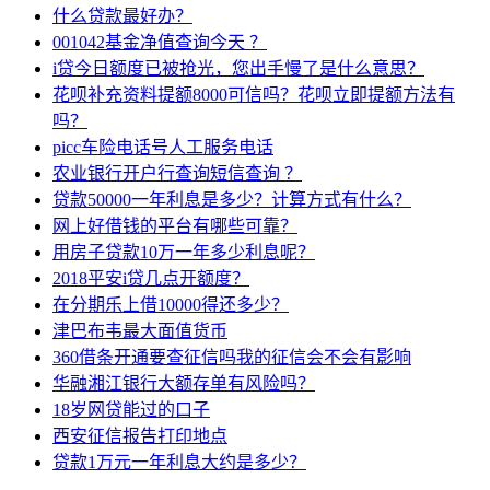
什么贷款最好办？
001042基金净值查询今天 ？
i贷今日额度已被抢光，您出手慢了是什么意思？
花呗补充资料提额8000可信吗？花呗立即提额方法有
吗？
picc车险电话号人工服务电话
农业银行开户行查询短信查询 ？
贷款50000一年利息是多少？计算方式有什么？
网上好借钱的平台有哪些可靠？
用房子贷款10万一年多少利息呢？
2018平安i贷几点开额度？
在分期乐上借10000得还多少？
津巴布韦最大面值货币
360借条开通要查征信吗我的征信会不会有影响
华融湘江银行大额存单有风险吗？
18岁网贷能过的口子
西安征信报告打印地点
贷款1万元一年利息大约是多少？