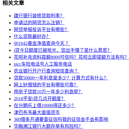
相关文章
建行银行装修贷款利率？
申请过的网贷怎么注销？
网贷举报投诉平台有哪些？
什么贷款最好办？
001042基金净值查询今天 ？
i贷今日额度已被抢光，您出手慢了是什么意思？
花呗补充资料提额8000可信吗？花呗立即提额方法有吗？
picc车险电话号人工服务电话
农业银行开户行查询短信查询 ？
贷款50000一年利息是多少？计算方式有什么？
网上好借钱的平台有哪些可靠？
用房子贷款10万一年多少利息呢？
2018平安i贷几点开额度？
在分期乐上借10000得还多少？
津巴布韦最大面值货币
360借条开通要查征信吗我的征信会不会有影响
华融湘江银行大额存单有风险吗？