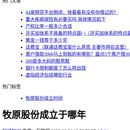
热门文章
64家网贷平台倒闭，快看看有没有你借过的？
重大疾病保险有必要买吗 具体情况如下
产权比率一般多少合适
牙买加体系不具备的特点是( )（牙买加体系的特点
黄金一钱等于多少克
话费宝（联通话费宝是什么意思 主要作用在这里）
黑户借款3000马上到账的有哪些？盘点5个黑户借3
260是多大码的鞋男鞋
银行卡限制额度了怎么转出钱
虚拟经济包括哪些行业
热门标签
牧原股份成立时间
牧原股份成立于哪年
+
-