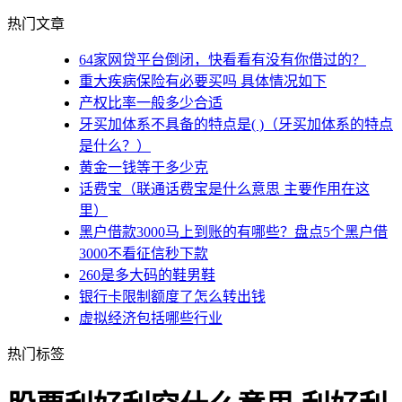
热门文章
64家网贷平台倒闭，快看看有没有你借过的？
重大疾病保险有必要买吗 具体情况如下
产权比率一般多少合适
牙买加体系不具备的特点是( )（牙买加体系的特点
是什么？）
黄金一钱等于多少克
话费宝（联通话费宝是什么意思 主要作用在这
里）
黑户借款3000马上到账的有哪些？盘点5个黑户借
3000不看征信秒下款
260是多大码的鞋男鞋
银行卡限制额度了怎么转出钱
虚拟经济包括哪些行业
热门标签