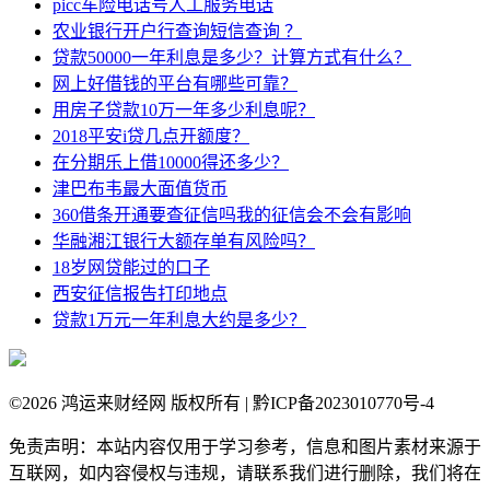
picc车险电话号人工服务电话
农业银行开户行查询短信查询 ？
贷款50000一年利息是多少？计算方式有什么？
网上好借钱的平台有哪些可靠？
用房子贷款10万一年多少利息呢？
2018平安i贷几点开额度？
在分期乐上借10000得还多少？
津巴布韦最大面值货币
360借条开通要查征信吗我的征信会不会有影响
华融湘江银行大额存单有风险吗？
18岁网贷能过的口子
西安征信报告打印地点
贷款1万元一年利息大约是多少？
©
2026 鸿运来财经网 版权所有 | 黔ICP备2023010770号-4
免责声明：本站内容仅用于学习参考，信息和图片素材来源于
互联网，如内容侵权与违规，请联系我们进行删除，我们将在