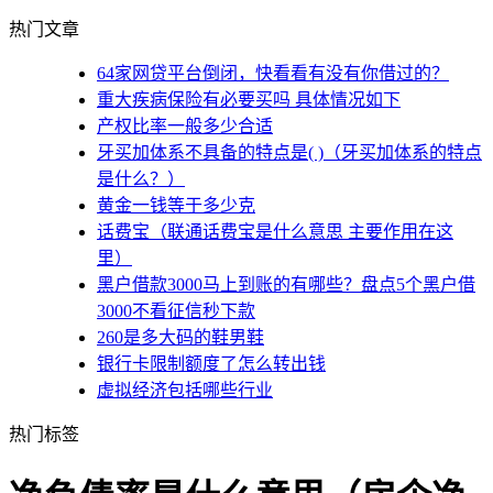
热门文章
64家网贷平台倒闭，快看看有没有你借过的？
重大疾病保险有必要买吗 具体情况如下
产权比率一般多少合适
牙买加体系不具备的特点是( )（牙买加体系的特点
是什么？）
黄金一钱等于多少克
话费宝（联通话费宝是什么意思 主要作用在这
里）
黑户借款3000马上到账的有哪些？盘点5个黑户借
3000不看征信秒下款
260是多大码的鞋男鞋
银行卡限制额度了怎么转出钱
虚拟经济包括哪些行业
热门标签