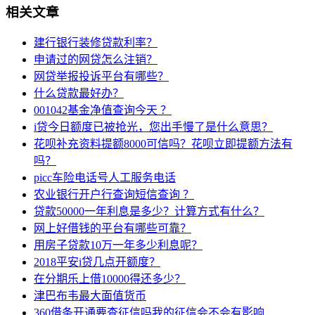
相关文章
建行银行装修贷款利率？
申请过的网贷怎么注销？
网贷举报投诉平台有哪些？
什么贷款最好办？
001042基金净值查询今天 ？
i贷今日额度已被抢光，您出手慢了是什么意思？
花呗补充资料提额8000可信吗？花呗立即提额方法有
吗？
picc车险电话号人工服务电话
农业银行开户行查询短信查询 ？
贷款50000一年利息是多少？计算方式有什么？
网上好借钱的平台有哪些可靠？
用房子贷款10万一年多少利息呢？
2018平安i贷几点开额度？
在分期乐上借10000得还多少？
津巴布韦最大面值货币
360借条开通要查征信吗我的征信会不会有影响