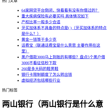
热门文章
64家网贷平台倒闭，快看看有没有你借过的？
重大疾病保险有必要买吗 具体情况如下
产权比率一般多少合适
牙买加体系不具备的特点是( )（牙买加体系的特点
是什么？）
黄金一钱等于多少克
话费宝（联通话费宝是什么意思 主要作用在这
里）
黑户借款3000马上到账的有哪些？盘点5个黑户借
3000不看征信秒下款
260是多大码的鞋男鞋
银行卡限制额度了怎么转出钱
虚拟经济包括哪些行业
热门标签
两山银行（两山银行是什么意