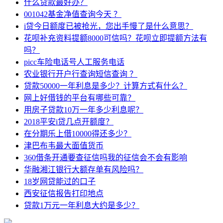
什么贷款最好办？
001042基金净值查询今天 ？
i贷今日额度已被抢光，您出手慢了是什么意思？
花呗补充资料提额8000可信吗？花呗立即提额方法有
吗？
picc车险电话号人工服务电话
农业银行开户行查询短信查询 ？
贷款50000一年利息是多少？计算方式有什么？
网上好借钱的平台有哪些可靠？
用房子贷款10万一年多少利息呢？
2018平安i贷几点开额度？
在分期乐上借10000得还多少？
津巴布韦最大面值货币
360借条开通要查征信吗我的征信会不会有影响
华融湘江银行大额存单有风险吗？
18岁网贷能过的口子
西安征信报告打印地点
贷款1万元一年利息大约是多少？