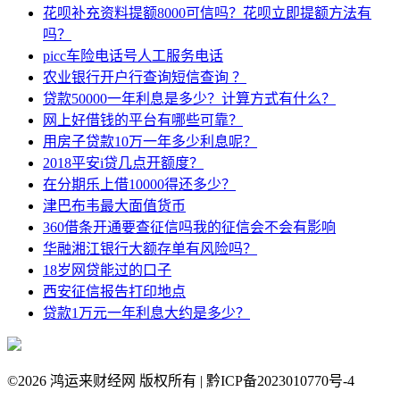
花呗补充资料提额8000可信吗？花呗立即提额方法有
吗？
picc车险电话号人工服务电话
农业银行开户行查询短信查询 ？
贷款50000一年利息是多少？计算方式有什么？
网上好借钱的平台有哪些可靠？
用房子贷款10万一年多少利息呢？
2018平安i贷几点开额度？
在分期乐上借10000得还多少？
津巴布韦最大面值货币
360借条开通要查征信吗我的征信会不会有影响
华融湘江银行大额存单有风险吗？
18岁网贷能过的口子
西安征信报告打印地点
贷款1万元一年利息大约是多少？
©
2026 鸿运来财经网 版权所有 | 黔ICP备2023010770号-4