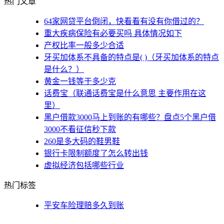
热门文章
64家网贷平台倒闭，快看看有没有你借过的？
重大疾病保险有必要买吗 具体情况如下
产权比率一般多少合适
牙买加体系不具备的特点是( )（牙买加体系的特点
是什么？）
黄金一钱等于多少克
话费宝（联通话费宝是什么意思 主要作用在这
里）
黑户借款3000马上到账的有哪些？盘点5个黑户借
3000不看征信秒下款
260是多大码的鞋男鞋
银行卡限制额度了怎么转出钱
虚拟经济包括哪些行业
热门标签
平安车险理赔多久到账