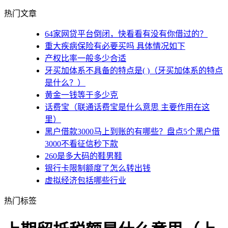
热门文章
64家网贷平台倒闭，快看看有没有你借过的？
重大疾病保险有必要买吗 具体情况如下
产权比率一般多少合适
牙买加体系不具备的特点是( )（牙买加体系的特点
是什么？）
黄金一钱等于多少克
话费宝（联通话费宝是什么意思 主要作用在这
里）
黑户借款3000马上到账的有哪些？盘点5个黑户借
3000不看征信秒下款
260是多大码的鞋男鞋
银行卡限制额度了怎么转出钱
虚拟经济包括哪些行业
热门标签