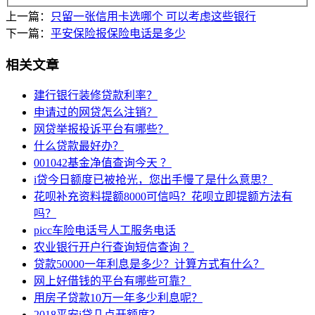
上一篇：
只留一张信用卡选哪个 可以考虑这些银行
下一篇：
平安保险报保险电话是多少
相关文章
建行银行装修贷款利率？
申请过的网贷怎么注销？
网贷举报投诉平台有哪些？
什么贷款最好办？
001042基金净值查询今天 ？
i贷今日额度已被抢光，您出手慢了是什么意思？
花呗补充资料提额8000可信吗？花呗立即提额方法有
吗？
picc车险电话号人工服务电话
农业银行开户行查询短信查询 ？
贷款50000一年利息是多少？计算方式有什么？
网上好借钱的平台有哪些可靠？
用房子贷款10万一年多少利息呢？
2018平安i贷几点开额度？