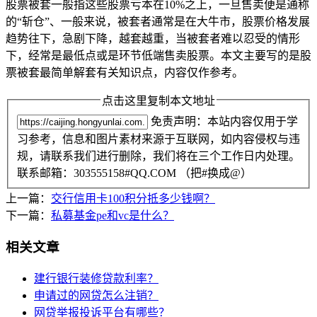
股票被套一般指这些股票亏本在10%之上，一旦售卖便是通称
的“斩仓”、一般来说，被套者通常是在大牛市，股票价格发展
趋势往下，急剧下降，越套越重，当被套者难以忍受的情形
下，经常是最低点或是环节低端售卖股票。本文主要写的是股
票被套最简单解套有关知识点，内容仅作参考。
点击这里复制本文地址
免责声明：本站内容仅用于学
习参考，信息和图片素材来源于互联网，如内容侵权与违
规，请联系我们进行删除，我们将在三个工作日内处理。
联系邮箱：303555158#QQ.COM （把#换成@）
上一篇：
交行信用卡100积分抵多少钱啊？
下一篇：
私募基金pe和vc是什么？
相关文章
建行银行装修贷款利率？
申请过的网贷怎么注销？
网贷举报投诉平台有哪些？