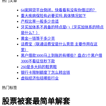
热门文章
64家网贷平台倒闭，快看看有没有你借过的？
重大疾病保险有必要买吗 具体情况如下
产权比率一般多少合适
牙买加体系不具备的特点是( )（牙买加体系的特点
是什么？）
黄金一钱等于多少克
话费宝（联通话费宝是什么意思 主要作用在这
里）
黑户借款3000马上到账的有哪些？盘点5个黑户借
3000不看征信秒下款
260是多大码的鞋男鞋
银行卡限制额度了怎么转出钱
虚拟经济包括哪些行业
热门标签
股票被套最简单解套