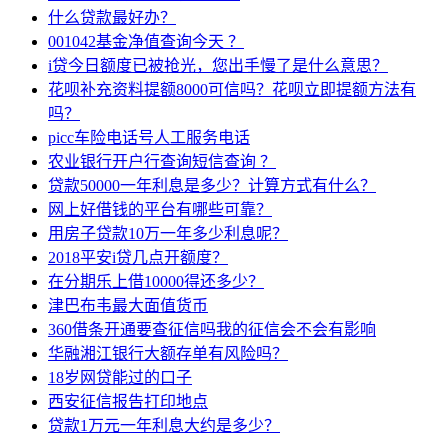
什么贷款最好办？
001042基金净值查询今天 ？
i贷今日额度已被抢光，您出手慢了是什么意思？
花呗补充资料提额8000可信吗？花呗立即提额方法有
吗？
picc车险电话号人工服务电话
农业银行开户行查询短信查询 ？
贷款50000一年利息是多少？计算方式有什么？
网上好借钱的平台有哪些可靠？
用房子贷款10万一年多少利息呢？
2018平安i贷几点开额度？
在分期乐上借10000得还多少？
津巴布韦最大面值货币
360借条开通要查征信吗我的征信会不会有影响
华融湘江银行大额存单有风险吗？
18岁网贷能过的口子
西安征信报告打印地点
贷款1万元一年利息大约是多少？