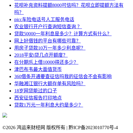
花呗补充资料提额8000可信吗？花呗立即提额方法有
吗？
picc车险电话号人工服务电话
农业银行开户行查询短信查询 ？
贷款50000一年利息是多少？计算方式有什么？
网上好借钱的平台有哪些可靠？
用房子贷款10万一年多少利息呢？
2018平安i贷几点开额度？
在分期乐上借10000得还多少？
津巴布韦最大面值货币
360借条开通要查征信吗我的征信会不会有影响
华融湘江银行大额存单有风险吗？
18岁网贷能过的口子
西安征信报告打印地点
贷款1万元一年利息大约是多少？
©
2026 鸿运来财经网 版权所有 | 黔ICP备2023010770号-4