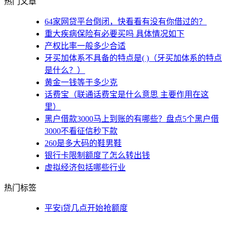
热门文章
64家网贷平台倒闭，快看看有没有你借过的？
重大疾病保险有必要买吗 具体情况如下
产权比率一般多少合适
牙买加体系不具备的特点是( )（牙买加体系的特点
是什么？）
黄金一钱等于多少克
话费宝（联通话费宝是什么意思 主要作用在这
里）
黑户借款3000马上到账的有哪些？盘点5个黑户借
3000不看征信秒下款
260是多大码的鞋男鞋
银行卡限制额度了怎么转出钱
虚拟经济包括哪些行业
热门标签
平安i贷几点开始抢额度